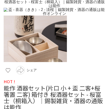
シェア
HOT !
能作 酒器セット(片口 小 + 盃 二客+桜
箸置 二客) 箱付き 桜酒器セット - 桜富
士（桐箱入）｜錫製雑貨・酒器の通販
は能作