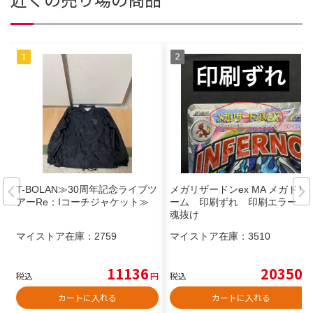
T-BOLAN≫30周年記念ライブツ
メガリザードンex MA メガドリ
アーRe：Iコーチジャケット≫
ーム 印刷ずれ 印刷エラー
魂抜け
マイストア在庫：
2759
マイストア在庫：
3510
11136
20350
税込
円
税込
円
カートに入れる
カートに入れる