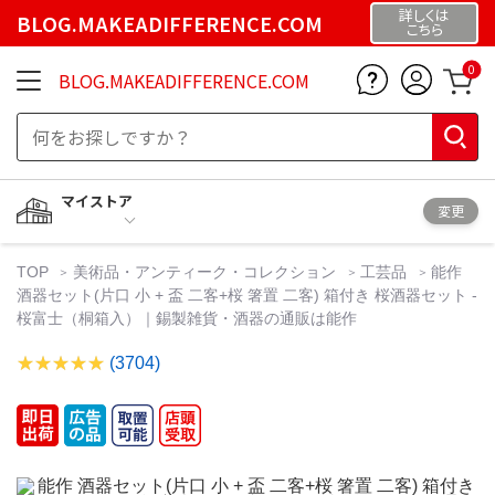
詳しくは
BLOG.MAKEADIFFERENCE.COM
こちら
0
BLOG.MAKEADIFFERENCE.COM
マイストア
変更
TOP
美術品・アンティーク・コレクション
工芸品
能作
酒器セット(片口 小 + 盃 二客+桜 箸置 二客) 箱付き 桜酒器セット -
桜富士（桐箱入）｜錫製雑貨・酒器の通販は能作
(3704)