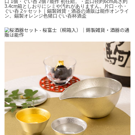
口 1個・ぐい呑 2個 / 能作 初任給。・盃口径約6cm高さ約
3.4cm箱としおりにシミや汚れがありますん。片口 - 小・
ぐい呑 2ヶセット｜錫製雑貨・酒器の通販は能作オンライ
ン。錫製オレンジ色猪口ぐい呑杯酒盃