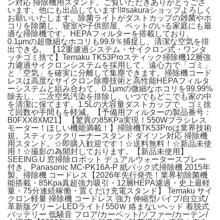
ン対応 掃除機用スタンド。ご覧いただきありがとうござ
います。他にも出品しています!!#sakuraショップよろしく
お願いいたします。除菌ライトがダストカップの雑菌やホ
コリを除菌し、寝室や子供部屋、ペットのいる家庭にも最
適な掃除機です。HEPAフィルターを搭載しており、
0.1μmの超微細なホコリも99.9％捕捉し、清潔な空気を排
出できる。 【12重濾過システム・サイクロン式・ワンタ
ッチゴミ捨て】Temaku TK53Proスティック掃除機12層強
力濾過サイクロンシステムを採用して、遠心力で「ゴミ」
と「空気」を確実に分離して集塵できます。掃除機コード
レスは高度なサイクロン除塵技術と高性能HEPAフィルタ
ーシステムと組み合わて、0.1μmの微細なホコリを99.99%
除去し、二次空気汚染を排除し、いつでもどこでも家の中
を清潔に保てます。1.5Lの大容量ダストカップで、ゴミ捨
て回数や手間もを軽減。【予備用フィルターの製品番号：
B0FXX8XM21】 【驚異の85KPa実現！550Wブラシレス
モーター！ほしい機能満載！】掃除機TK53Proは業界技術
規。スティッククリーナースタンド ダイソン対応 掃除機
用スタンド。☆即購入歓迎です！☆送料無料！☆新品未使
用！☆撮影の為開封しております。【新品未使用】
SEEING.U 窓掃除ロボット デュアルウォータースプレー
付き。Panasonic MC-PK16A-P 紙パック式掃除機 2015年
製。掃除機 コードレス【2026年先行発売！業界初除菌機
能搭載・85Kpa真超強力吸引・12層HEPA濾過・史上最軽
量・75分連続稼働・置くだけ充電スタンド】 Temaku サイ
クロン軽量 掃除機 コードレス 強力 伸縮型パイプ/自立式/
革新版グリーンLEDライト/ 550Ｗ 絡まないヘッド 着脱式
バッテリー 低騒音 フロア/カーペット/ソファー/カーテン/