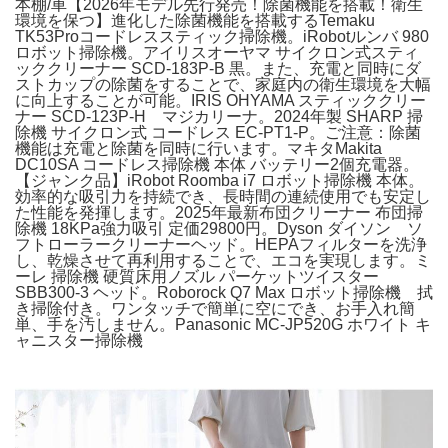
本棚/車【2026年モデル先行発売！除菌機能を搭載！衛生
環境を保つ】進化した除菌機能を搭載するTemaku
TK53Proコードレススティック掃除機。iRobotルンバ 980
ロボット掃除機。アイリスオーヤマ サイクロン式スティ
ッククリーナー SCD-183P-B 黒。また、充電と同時にダ
ストカップの除菌をすることで、家庭内の衛生環境を大幅
に向上することが可能。IRIS OHYAMA スティッククリー
ナー SCD-123P-H マジカリーナ。2024年製 SHARP 掃
除機 サイクロン式 コードレス EC-PT1-P。ご注意：除菌
機能は充電と除菌を同時に行います。マキタMakita
DC10SA コードレス掃除機 本体 バッテリー2個充電器。
【ジャンク品】iRobot Roomba i7 ロボット掃除機 本体。
効率的な吸引力を持続でき、長時間の連続使用でも安定し
た性能を発揮します。2025年最新布団クリーナー 布団掃
除機 18KPa強力吸引 定価29800円。Dyson ダイソン ソ
フトローラークリーナーヘッド。HEPAフィルターを洗浄
し、乾燥させて再利用することで、エコを実現します。ミ
ーレ 掃除機 硬質床用ノズル パーケットツイスター
SBB300-3 ヘッド。Roborock Q7 Max ロボット掃除機 拭
き掃除付き。ワンタッチで簡単に空にでき、お手入れ簡
単、手を汚しません。Panasonic MC-JP520G ホワイト キ
ャニスター掃除機