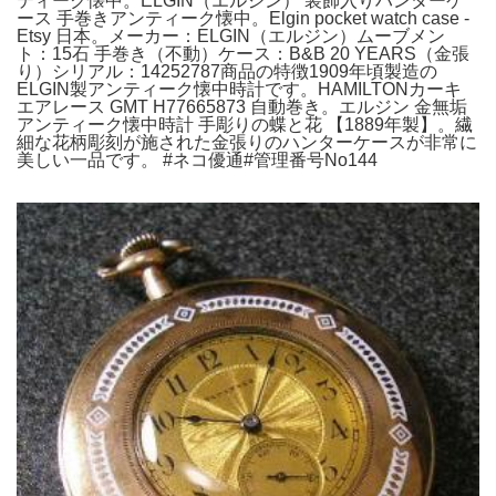
ティーク懐中。ELGIN（エルジン） 装飾入りハンターケ
ース 手巻きアンティーク懐中。Elgin pocket watch case -
Etsy 日本。メーカー：ELGIN（エルジン）ムーブメン
ト：15石 手巻き（不動）ケース：B&B 20 YEARS（金張
り）シリアル：14252787商品の特徴1909年頃製造の
ELGIN製アンティーク懐中時計です。HAMILTONカーキ
エアレース GMT H77665873 自動巻き。エルジン 金無垢
アンティーク懐中時計 手彫りの蝶と花 【1889年製】。繊
細な花柄彫刻が施された金張りのハンターケースが非常に
美しい一品です。 #ネコ優通#管理番号No144