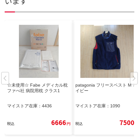
います
☆未使用☆ Fabe メディカル枕
patagonia フリースベスト M ネ
ファべ社 病院用枕 クラス1
イビー
マイストア在庫：
4436
マイストア在庫：
1090
6666
7500
税込
円
税込
円