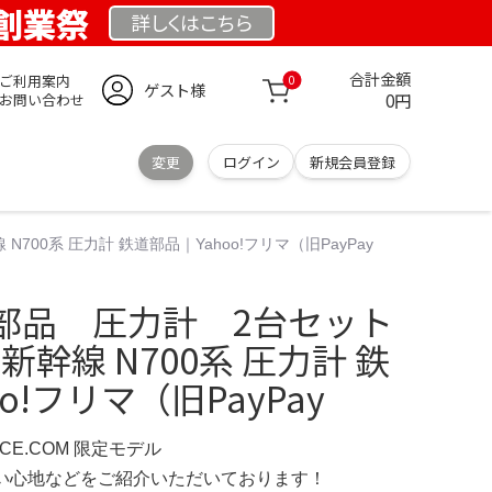
 創業祭
詳しくは
こちら
合計金額
ご利用案内
0
ゲスト様
0円
お問い合わせ
変更
ログイン
新規会員登録
00系 圧力計 鉄道部品｜Yahoo!フリマ（旧PayPay
部品 圧力計 2台セット
新幹線 N700系 圧力計 鉄
o!フリマ（旧PayPay
NCE.COM 限定モデル
の使い心地などをご紹介いただいております！