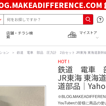
OG.MAKEADIFFERENCE.COM
マイストア
店舗・チラシ検
索
ション
鉄道 電車 部品 圧力計 2台セット JR東海 東海道新幹線 N7
HOT !
鉄道 電車 
JR東海 東海道
道部品｜Yaho
※BLOG.MAKEADIFFERE
YouTuberの皆様に商品