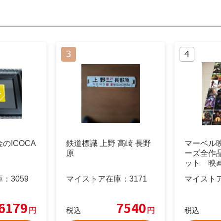
のICOCA
鉄道標識 上野 高崎 長野
マーベル
原
ーズ全作
ット 映
庫：
3059
マイストア在庫：
3171
マイスト
6179
7540
円
円
税込
税込