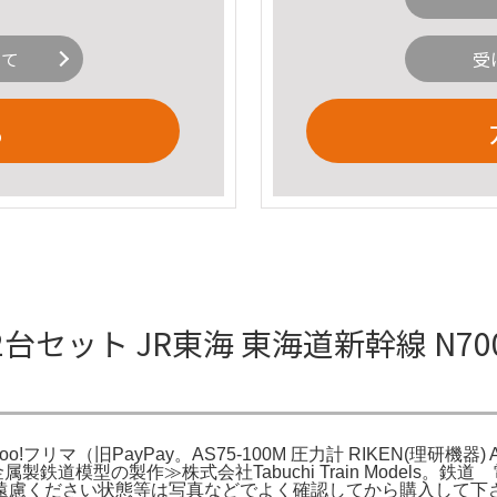
いて
受
る
ット JR東海 東海道新幹線 N700系
フリマ（旧PayPay。AS75-100M 圧力計 RIKEN(理研機器) A
ミ)。≪金属製鉄道模型の製作≫株式会社Tabuchi Train Mod
遠慮ください状態等は写真などでよく確認してから購入して下