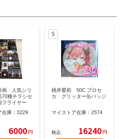
映画 人気シリ
桃井愛莉 50C プロセ
品70種チラシセ
カ グリッター缶バッジ
画フライヤー
ア在庫：
3229
マイストア在庫：
2574
6000
16240
円
円
税込