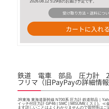
2026.08.12 5:29頃のお届け予定です。
受け取り方法・送料につ
カートに入れ
鉄道 電車 部品 圧力計 2台セ
フリマ（旧PayPayの詳細情報
JR東海 東海道新幹線 N700系 圧力計 鉄道部品｜Yahoo!
イッチ付圧力計 GP46 | SMC | MISUMI(ミス
ます詳しいことはよくわかりませんので質問等はご