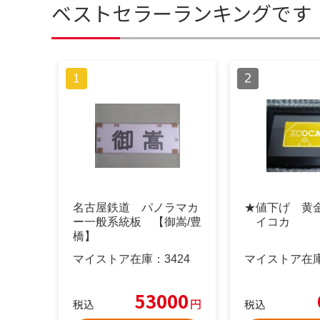
ベストセラーランキングです
名古屋鉄道 パノラマカ
★値下げ 黄金
ー一般系統板 【御嵩/豊
イコカ
橋】
マイストア在庫：
3424
マイストア在
53000
円
税込
税込