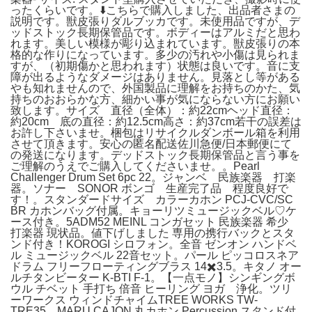
ったくらいです。⬇️こちらで購入しました、出品者さまの
説明です。獣皮張りダルブッカです。未使用品ですが、デ
ッドストック長期保管品です。ボディーはアルミだと思わ
れます。美しい模様が彫り込まれています。獣皮張りの本
格的な作りになっています。多少の汚れや小傷は見られま
すが、（初期傷かと思われます）状態は良いです。音に支
障が出るようなダメージはありません。見落とし等がある
やも知れませんので、外国製品に理解をお持ちのかた、気
持ちのおおらかな方、細かい事が気にならない方にお願い
致します。サイズ 直径（全体）：約22cmヘッド直径：
約20cm 底の直径：約12.5cm高さ：約37cm若干の誤差は
お許し下さいませ。梱包はリサイクルダンボール箱を利用
させて頂きます。安心の匿名配送佐川急便/日本郵便にて
の発送になります。デッドストック長期保管品と言う事を
ご理解のうえでご購入してくださいませ。。Pearl
Challenger Drum Set 6pc 22。ジャンベ 民族楽器 打楽
器。ソナー SONOR ボンゴ 生産完了品 程度良好で
す！。スタンダードサイズ カラーカホン PCJ-CVC/SC
BR カホンバッグ付属。キョーリツミュージックベル♡︎ケ
ース付き。5ADM52 MEINL コンガセット 民族楽器 希少
打楽器 現状品。値下げしました 専用の携行バックとスタ
ンド付き！KOROGI シロフォン。全音 ゼンオン ハンドベ
ル ミュージックベル 22音セット。パール ピッコロスネア
ドラム フリーフローティングブラス 14✖️3.5。キタノ オー
ルチタンビーター K-BTI F-1。【一点モノ】シンギングボ
ウル チベット 手打ち 倍音 ヒーリング ヨガ 浄化。ツリ
ーワークス ウィンドチャイムTREE WORKS TW-
TRE35。MARU CAJON 丸カホン Percussion スタンド付