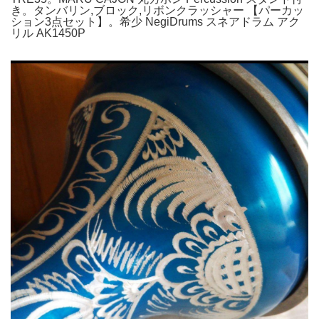
き。タンバリン,ブロック,リボンクラッシャー 【パーカッ
ション3点セット】。希少 NegiDrums スネアドラム アク
リル AK1450P