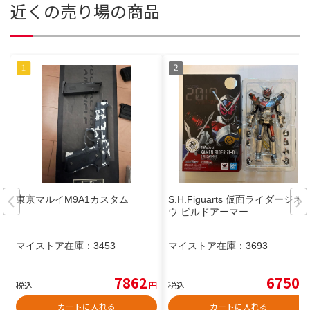
近くの売り場の商品
東京マルイM9A1カスタム
S.H.Figuarts 仮面ライダージオ
ウ ビルドアーマー
マイストア在庫：
3453
マイストア在庫：
3693
7862
6750
税込
円
税込
円
カートに入れる
カートに入れる