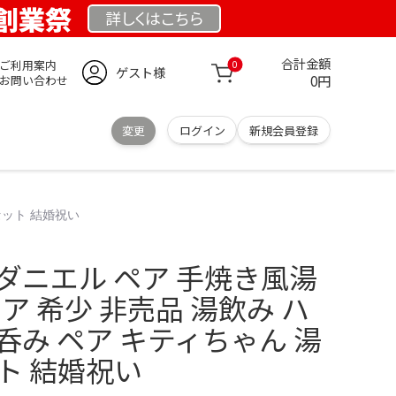
 創業祭
詳しくは
こちら
合計金額
ご利用案内
0
ゲスト様
0円
お問い合わせ
変更
ログイン
新規会員登録
セット 結婚祝い
ダニエル ペア 手焼き風湯
ア 希少 非売品 湯飲み ハ
呑み ペア キティちゃん 湯
ト 結婚祝い