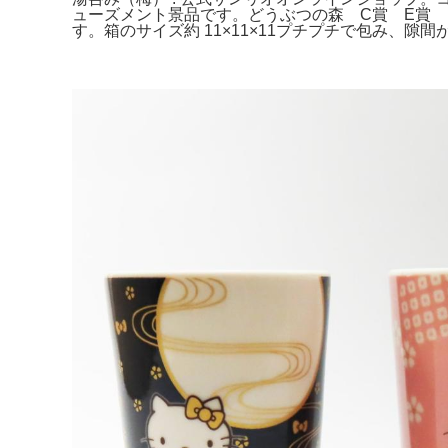
ューズメント景品です。どうぶつの森 C賞 E賞 マグ
す。箱のサイズ約 11×11×11プチプチで包み、隙