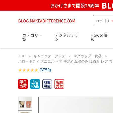
BL
おかげさまで開設25周年
BLOG.MAKEADIFFERENCE.COM
カテゴリ一
デジタルチラ
Howto情
覧
シ
報
TOP
キャラクターグッズ
マグカップ・食器
ハローキティ ダニエル ペア 手焼き風湯のみ 湯呑み レア 希
(3759)