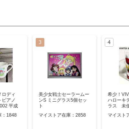
メロディ
美少女戦士セーラームー
希少！VIV
トピアノ
ンS ミニグラス5個セッ
ハローキ
02 平成
ト
ラス 未使
庫：
1848
マイストア在庫：
2858
マイスト