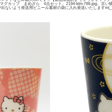
カップ まめざら 4点セット。2194-ktm-786.jpg
間が出ないよう発送用ビニール素材の袋に入れ発送いたしますm(_ 