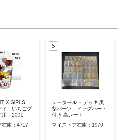
ITIX GIRLS
シータモルト デッキ 調
ティ いちごグ
整パーツ、ドラグハート
用 2001
付き 高レート
ア在庫：
4717
マイストア在庫：
1970