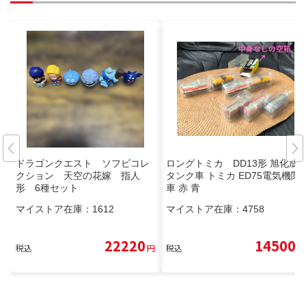
ドラゴンクエスト ソフビコレ
ロングトミカ DD13形 旭化成
クション 天空の花嫁 指人
タンク車 トミカ ED75電気機関
形 6種セット
車 赤 青
マイストア在庫：
1612
マイストア在庫：
4758
22220
14500
税込
円
税込
円