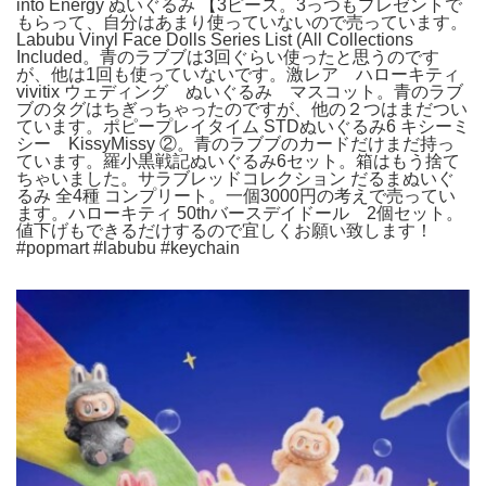
into Energy ぬいぐるみ 【3ピース。3っつもプレゼントで
もらって、自分はあまり使っていないので売っています。
Labubu Vinyl Face Dolls Series List (All Collections
Included。青のラブブは3回ぐらい使ったと思うのです
が、他は1回も使っていないです。激レア ハローキティ
vivitix ウェディング ぬいぐるみ マスコット。青のラブ
ブのタグはちぎっちゃったのですが、他の２つはまだつい
ています。ポピープレイタイム STDぬいぐるみ6 キシーミ
シー KissyMissy ②。青のラブブのカードだけまだ持っ
ています。羅小黒戦記ぬいぐるみ6セット。箱はもう捨て
ちゃいました。サラブレッドコレクション だるまぬいぐ
るみ 全4種 コンプリート。一個3000円の考えで売ってい
ます。ハローキティ 50thバースデイドール 2個セット。
値下げもできるだけするので宜しくお願い致します！
#popmart #labubu #keychain