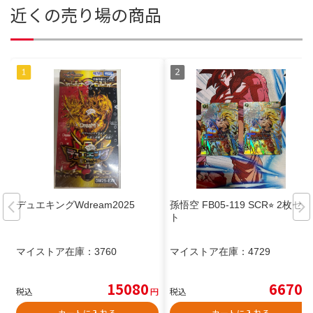
近くの売り場の商品
デュエキングWdream2025
孫悟空 FB05-119 SCR⭐︎ 2枚セッ
ト
マイストア在庫：
3760
マイストア在庫：
4729
15080
6670
税込
円
税込
円
カートに入れる
カートに入れる