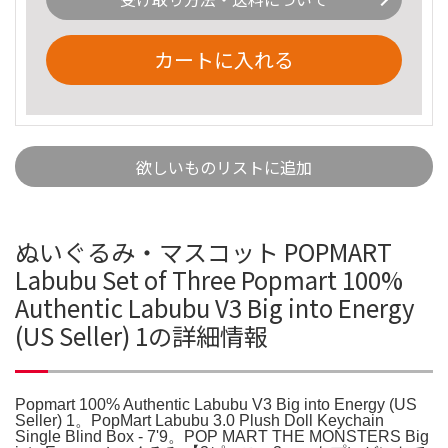
カートに入れる
欲しいものリストに追加
ぬいぐるみ・マスコット POPMART
Labubu Set of Three Popmart 100%
Authentic Labubu V3 Big into Energy
(US Seller) 1の詳細情報
Popmart 100% Authentic Labubu V3 Big into Energy (US
Seller) 1。PopMart Labubu 3.0 Plush Doll Keychain
Single Blind Box - 7'9。POP MART THE MONSTERS Big