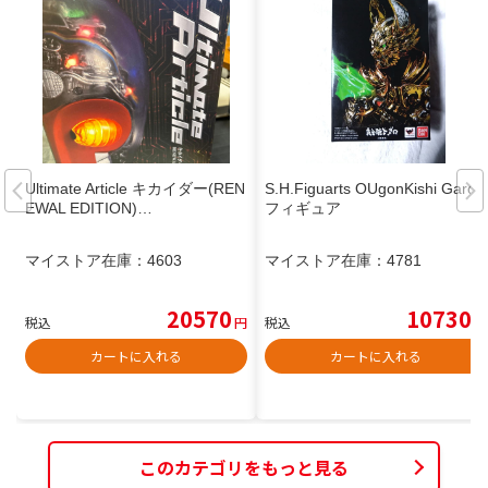
Ultimate Article キカイダー(REN
S.H.Figuarts OUgonKishi Garo
EWAL EDITION)…
フィギュア
マイストア在庫：
4603
マイストア在庫：
4781
20570
10730
税込
円
税込
円
カートに入れる
カートに入れる
このカテゴリをもっと見る