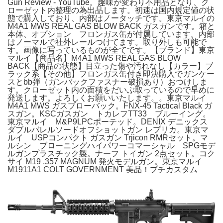
Gun Review - YouTube。趣味が変わり不用品となり、ク
ローゼット内整理の為出品します。初速は国内規定値の状
態で購入しており、内部はノータッチです。東京マルイの
M4A1 MWS REAL GAS BLOW BACK ガスガンです。箱と
本体、オプション フロンガス缶が付属しています。内部
はノーマルで社外レールつけてます。取り外しも可能で
す。画像に写っているものが全てです。【ブランド】東京
マルイ【商品名】M4A1 MWS REAL GAS BLOW
BACK【商品の状態】目立った傷や汚れなし【カラー】ブ
ラック系【その他】フロンガス缶付き即決購入でガンケー
スとbb弾（ガンバックファスナー破損あり）おつけしま
す。クローゼット内の面積をだいぶ取っているので早めに
発送します。よろしくお願いいたします。。東京マルイ
M4A1 MWS ガスブローバック。FNX-45 Tactical Black ガ
スガン。KSCガスガン トカレフTT33 ブルーイング。
東京マルイ M&P9LPCポーテッド。DENIX デニックス
ダブルバレルソードオフショットガン レプリカ。東京マ
ルイ USPコンパクト ガスガン Trjicon RMRセット。マ
ルシン ブローニングハイパワーコマーシャル SPGモデ
ルガンプラスチック製。ナーフ トイガン 2点セット。コク
サイ M19 .357 MAGNUM 発火モデルガン。東京マルイ
M1911A1 COLT GOVERNMENT 美品！プチカスタム