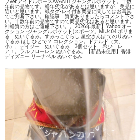
プver.アイドルホースAVANTI ジャングルポケット。十数
年前の品物です。経年劣化があるとは思いますが、美品に
近いと思います。紙タグ•レイ付き商品に関してはお写真
でご判断下さい。確認事 質問ありましたらコメント下さ
い。十数年前の品物ですので商品劣化はあると思います。
神経質の方はご遠慮下さい。。2026年最新】Yahoo!オー
クション -ジャングルポケット(スポーツ。MIU404 ポリま
る ぬいぐるみ。すみっこぐらし 星空さんぽ てのりぬい
ぐるみ ほし ひとで？ コレクション。ドナルド（大、
小）、デイジー ぬいぐるみ 3個セット 希少 レ
ア！。ラルフローレン ぬいぐるみ。【新品未使用】香港
ディズニー リーナベル ぬいぐるみ