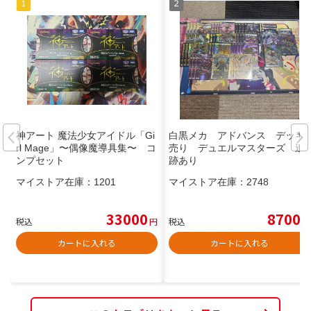
神アート 魔法少女アイドル「Gi
白黒メカ アドバンス デッキ
rl Mage」〜偶像魔導具集〜 コ
売り デュエルマスターズ 追
ンプセット
跡あり
マイストア在庫：
1201
マイストア在庫：
2748
33000
8700
税込
円
税込
円
カートに入れる
カートに入れる