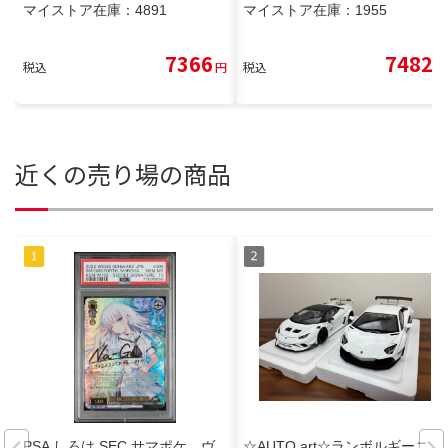
マイストア在庫：
4891
マイストア在庫：
1955
7366
7482
税込
円
税込
円
近くの売り場の商品
PSA しろは SEC サマポケ ヴ
☆AUTO art☆ランボルギーニ L