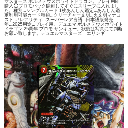
マスターズ ボルメテウスホワイトドラゴン。プレイ用即
購入⭕️プロモパック開封してすぐにスリーブに入れまし
た。種別...シングルカード 1枚あんしん鑑定...あんしん鑑
定利用可能カード種類...クリーチャー文明...火文明マナコ
スト...7レアリティ...スーパーレア言語...日本語版発売
年...2025用途...プレイ用。デュエマ ボルメテウスホワイト
ドラゴン 25周年 プロモ サンキュー。状態は写真にて判断
お願い致します。デュエルマスターズ エリンギ