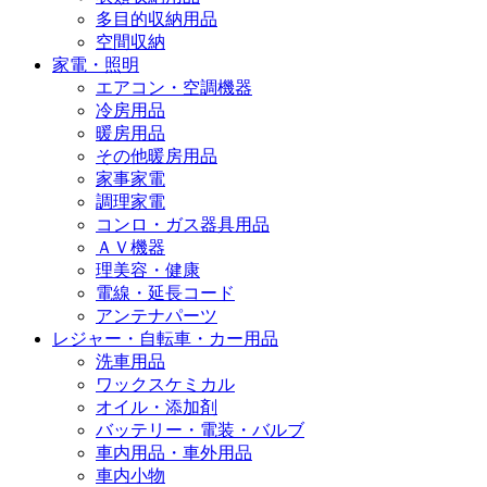
多目的収納用品
空間収納
家電・照明
エアコン・空調機器
冷房用品
暖房用品
その他暖房用品
家事家電
調理家電
コンロ・ガス器具用品
ＡＶ機器
理美容・健康
電線・延長コード
アンテナパーツ
レジャー・自転車・カー用品
洗車用品
ワックスケミカル
オイル・添加剤
バッテリー・電装・バルブ
車内用品・車外用品
車内小物