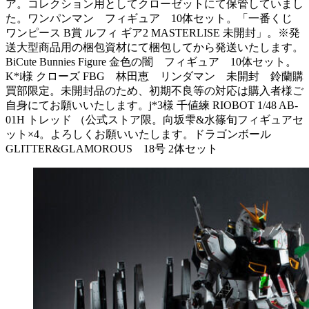
ア。コレクション用としてクローゼットにて保管していまし
た。ワンパンマン フィギュア 10体セット。「一番くじ
ワンピース B賞 ルフィ ギア2 MASTERLISE 未開封」。※発
送大型商品用の梱包資材にて梱包してから発送いたします。
BiCute Bunnies Figure 金色の闇 フィギュア 10体セット。
K*i様 クローズ FBG 林田恵 リンダマン 未開封 鈴蘭購
買部限定。未開封品のため、初期不良等の対応は購入者様ご
自身にてお願いいたします。j*3様 千値練 RIOBOT 1/48 AB-
01H トレッド （公式ストア限。向坂雫&水篠旬フィギュアセ
ット×4。よろしくお願いいたします。ドラゴンボール
GLITTER&GLAMOROUS 18号 2体セット