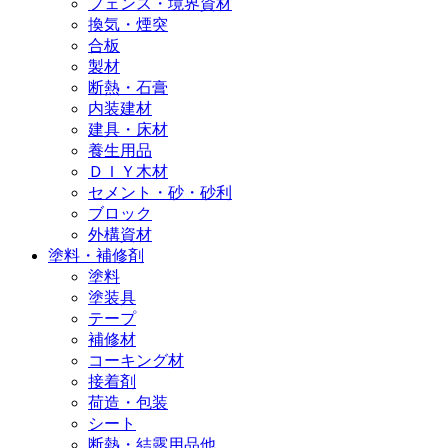
フェンス・境界資材
換気・煙突
合板
製材
断熱・石膏
内装建材
建具・床材
養生用品
ＤＩＹ木材
セメント・砂・砂利
ブロック
外構資材
塗料・補修剤
塗料
塗装具
テープ
補修材
コーキング材
接着剤
荷造・包装
シート
断熱・結露用品他