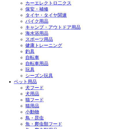
カーエレクトロ二クス
保安・補修
タイヤ・タイヤ関連
バイク用品
キャンプ・アウトドア用品
海水浴用品
スポーツ用品
健康トレーニング
釣具
自転車
自転車用品
玩具
シーズン玩具
ペット用品
犬フード
犬用品
猫フード
猫用品
小動物
鳥・昆虫
魚・爬虫類フード