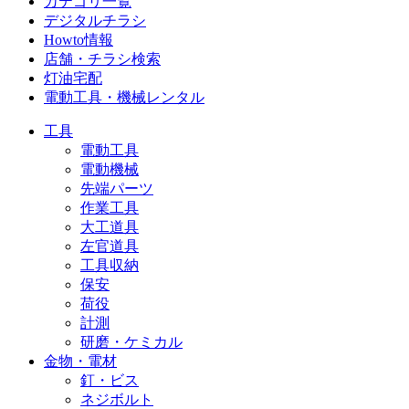
カテゴリ一覧
デジタルチラシ
Howto情報
店舗・チラシ検索
灯油宅配
電動工具・機械レンタル
工具
電動工具
電動機械
先端パーツ
作業工具
大工道具
左官道具
工具収納
保安
荷役
計測
研磨・ケミカル
金物・電材
釘・ビス
ネジボルト