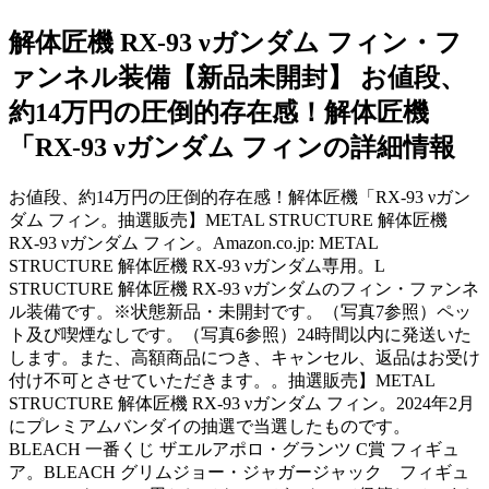
解体匠機 RX-93 νガンダム フィン・フ
ァンネル装備【新品未開封】 お値段、
約14万円の圧倒的存在感！解体匠機
「RX-93 νガンダム フィンの詳細情報
お値段、約14万円の圧倒的存在感！解体匠機「RX-93 νガン
ダム フィン。抽選販売】METAL STRUCTURE 解体匠機
RX-93 νガンダム フィン。Amazon.co.jp: METAL
STRUCTURE 解体匠機 RX-93 νガンダム専用。L
STRUCTURE 解体匠機 RX-93 νガンダムのフィン・ファンネ
ル装備です。※状態新品・未開封です。（写真7参照）ペッ
ト及び喫煙なしです。（写真6参照）24時間以内に発送いた
します。また、高額商品につき、キャンセル、返品はお受け
付け不可とさせていただきます。。抽選販売】METAL
STRUCTURE 解体匠機 RX-93 νガンダム フィン。2024年2月
にプレミアムバンダイの抽選で当選したものです。
BLEACH 一番くじ ザエルアポロ・グランツ C賞 フィギュ
ア。BLEACH グリムジョー・ジャガージャック フィギュ