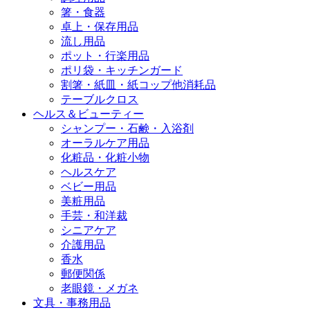
箸・食器
卓上・保存用品
流し用品
ポット・行楽用品
ポリ袋・キッチンガード
割箸・紙皿・紙コップ他消耗品
テーブルクロス
ヘルス＆ビューティー
シャンプー・石鹸・入浴剤
オーラルケア用品
化粧品・化粧小物
ヘルスケア
ベビー用品
美粧用品
手芸・和洋裁
シニアケア
介護用品
香水
郵便関係
老眼鏡・メガネ
文具・事務用品