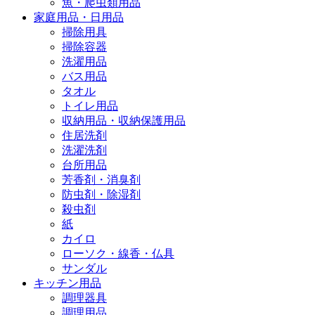
魚・爬虫類用品
家庭用品・日用品
掃除用具
掃除容器
洗濯用品
バス用品
タオル
トイレ用品
収納用品・収納保護用品
住居洗剤
洗濯洗剤
台所用品
芳香剤・消臭剤
防虫剤・除湿剤
殺虫剤
紙
カイロ
ローソク・線香・仏具
サンダル
キッチン用品
調理器具
調理用品