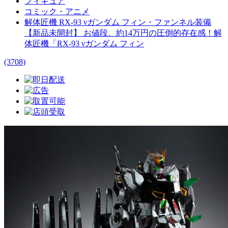
フィギュア
コミック・アニメ
解体匠機 RX-93 νガンダム フィン・ファンネル装備
【新品未開封】 お値段、約14万円の圧倒的存在感！解
体匠機「RX-93 νガンダム フィン
(3708)