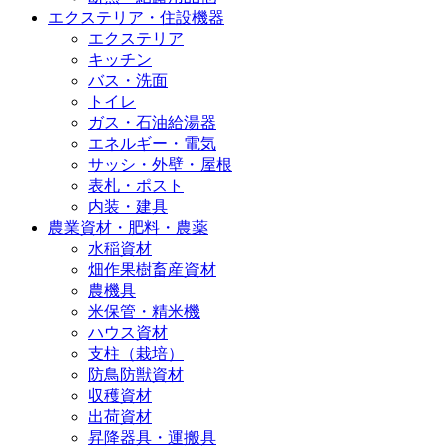
エクステリア・住設機器
エクステリア
キッチン
バス・洗面
トイレ
ガス・石油給湯器
エネルギー・電気
サッシ・外壁・屋根
表札・ポスト
内装・建具
農業資材・肥料・農薬
水稲資材
畑作果樹畜産資材
農機具
米保管・精米機
ハウス資材
支柱（栽培）
防鳥防獣資材
収穫資材
出荷資材
昇降器具・運搬具