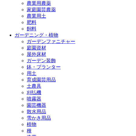
農業用農薬
家庭園芸農薬
農業用土
肥料
飼料
ガーデニング・植物
ガーデンファニチャー
庭園資材
屋外床材
ガーデン装飾
鉢・プランター
用土
育成園芸用品
土農具
刈払機
噴霧器
園芸機器
散水用品
雪かき用品
植物
種