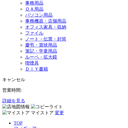
事務用品
ＯＡ用品
パソコン用品
事務機器・店舗用品
オフィス家具・収納
ファイル
ノート・伝票・封筒
慶弔・賞状用品
筆記・学童用品
ルーペ・拡大鏡
喫煙具
ＤＩＹ書籍
キャンセル
営業時間:
詳細を見る
マイストア
変更
TOP