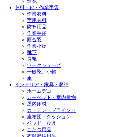
造花
衣料・靴・作業手袋
作業衣料
実用衣料
防寒用品
作業手袋
雨合羽
作業小物
靴下
長靴
ワークシューズ
一般靴、小物
傘
インテリア・家具・収納
ホームデコ
カーペット・室内敷物
屋内床材
カーテン・ブラインド
座布団・クッション
ベッド・寝具
こたつ用品
衣類収納用品