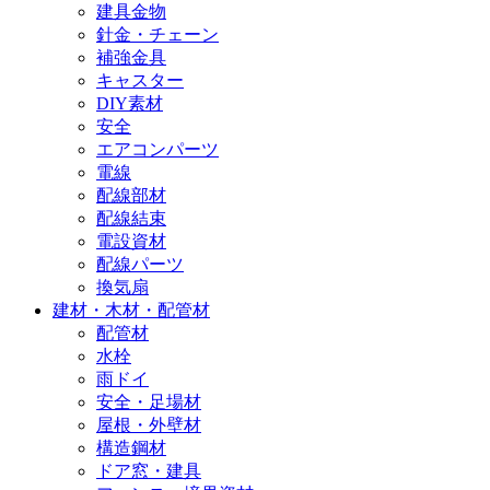
建具金物
針金・チェーン
補強金具
キャスター
DIY素材
安全
エアコンパーツ
電線
配線部材
配線結束
電設資材
配線パーツ
換気扇
建材・木材・配管材
配管材
水栓
雨ドイ
安全・足場材
屋根・外壁材
構造鋼材
ドア窓・建具