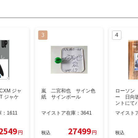
 CXM ジャ
嵐 二宮和也 サイン色
ローソン
ET ジャケ
紙 サインボール
ー 日向
ントにて
庫：
1611
マイストア在庫：
3641
マイスト
2549
27499
円
円
税込
税込