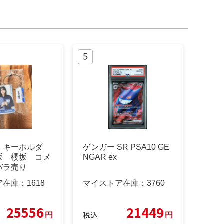
 キーホルダ
ゲンガー SR PSA10 GE
坂 櫻坂 コメ
NGAR ex
バラ売り
ア在庫：
1618
マイストア在庫：
3760
25556
21449
円
円
税込