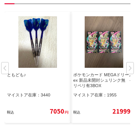
ともども♪
ポケモンカード MEGAドリーム
ex 新品未開封シュリンク無 ペ
リペリ有3BOX
マイストア在庫：
3440
マイストア在庫：
1955
7050
21999
税込
円
税込
円