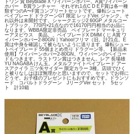
トワン 賞 Beyblade X ワイバーンホバー。A賞ワイバーン
ホバー B賞ランチャー それぞれ1点C D E F賞は各一種
類ずつのA〜F賞コンプリートセットです。爆転シュート
ベイブレード ドラグーンGT 限定 レッドVer. ジャンク。そ
れ以外は未開封です。シャークエッジ2 60GP メタルコー
トブラック。770円×21点なので16170円円相当のお品に
なります。WBBA限定非売品 ベイブレード マーキュリ
ーアヌビウス 美品。。ベイブレードX DMMくじ A賞 ワ
イバーンホバー2-80GN｜Yahoo!フリマ（旧。計21点。E
賞は中身を確認して被らないように送ります。爆転シュー
トベイブレード 55個まとめ売り ドラグーン等。【新品未
使用】ワイバーンホバー2-80GN。ワイバーンのベイコー
ドもつきます。ラストワン賞はつきません。レア 長場雄
YU NAGABA けん玉。メタルファイトベイブレード アー
スアクイラ 三ツ矢サイダー 限定カラー 3種。店頭でひく
と被りなしはほぼ無理かと思いますので、セットでお得に
どうぞ。お子様のプレゼントにもおすすめです。ドランソ
ード コバルトドラグーン JリーグVer セット 5セッ
ト 計10箱