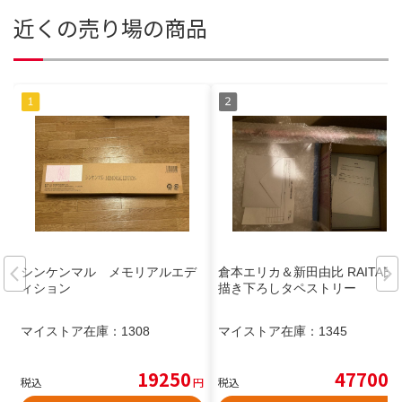
近くの売り場の商品
シンケンマル メモリアルエデ
倉本エリカ＆新田由比 RAITA氏
ィション
描き下ろしタペストリー
マイストア在庫：
1308
マイストア在庫：
1345
19250
47700
税込
円
税込
円