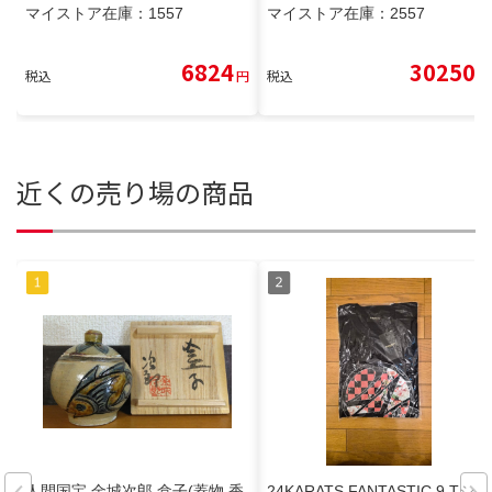
マイストア在庫：
1557
マイストア在庫：
2557
6824
30250
税込
円
税込
円
近くの売り場の商品
人間国宝 金城次郎 盒子(蓋物,香
24KARATS FANTASTIC 9 Tシャ