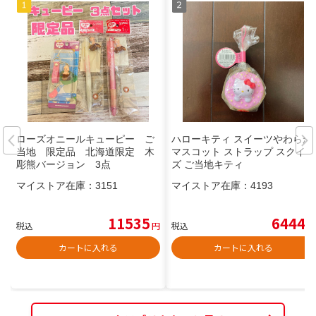
ローズオニールキューピー ご
ハローキティ スイーツやわらか
当地 限定品 北海道限定 木
マスコット ストラップ スクイー
彫熊バージョン 3点
ズ ご当地キティ
マイストア在庫：
3151
マイストア在庫：
4193
11535
6444
税込
円
税込
円
カートに入れる
カートに入れる