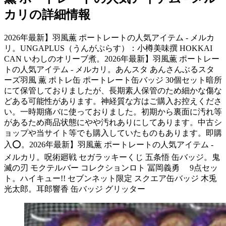
カリの詳細情報
2026年最新】羽風薫 ポートレートの人気アイテム - メルカ
リ。UNGAPLUS（うんがぷらす）：小樽美味撰 HOKKAI
CAN いわしのオリーブ煮。2026年最新】羽風薫 ポートレー
トの人気アイテム - メルカリ。あんスタ あんさんぶるスタ
ーズ羽風 薫 ポトレ缶 ポートレート缶バッジ 30個セット暗所
にて保管しておりましたが、長期素人保管のため細かな傷な
どある可能性があります。神経質な方はご購入お控えくださ
い。一時期痛バに使っておりました。初期から裏面に汚れ等
があるため商品状態にやや汚れありにしてあります。中古シ
ョップや当サイト等でも購入していたものもあります。即購
入⭕️。2026年最新】羽風薫 ポートレートの人気アイテム -
メルカリ。呪術廻戦 セガラッキーくじ 五条悟 缶バッジ。鬼
滅の刃 モクテルバー コレクションロト 冨岡義勇 9点セッ
ト。ハイキュー!! セブンネット限定 スクエア缶バッジ 木兎
光太郎。耳郎響香 缶バッジ グリッター