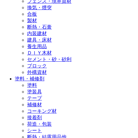
フェンス・境界資材
換気・煙突
合板
製材
断熱・石膏
内装建材
建具・床材
養生用品
ＤＩＹ木材
セメント・砂・砂利
ブロック
外構資材
塗料・補修剤
塗料
塗装具
テープ
補修材
コーキング材
接着剤
荷造・包装
シート
断熱・結露用品他