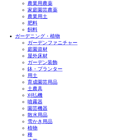
農業用農薬
家庭園芸農薬
農業用土
肥料
飼料
ガーデニング・植物
ガーデンファニチャー
庭園資材
屋外床材
ガーデン装飾
鉢・プランター
用土
育成園芸用品
土農具
刈払機
噴霧器
園芸機器
散水用品
雪かき用品
植物
種