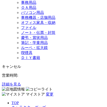
事務用品
ＯＡ用品
パソコン用品
事務機器・店舗用品
オフィス家具・収納
ファイル
ノート・伝票・封筒
慶弔・賞状用品
筆記・学童用品
ルーペ・拡大鏡
喫煙具
ＤＩＹ書籍
キャンセル
営業時間:
詳細を見る
マイストア
変更
TOP