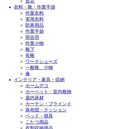
造花
衣料・靴・作業手袋
作業衣料
実用衣料
防寒用品
作業手袋
雨合羽
作業小物
靴下
長靴
ワークシューズ
一般靴、小物
傘
インテリア・家具・収納
ホームデコ
カーペット・室内敷物
屋内床材
カーテン・ブラインド
座布団・クッション
ベッド・寝具
こたつ用品
衣類収納用品