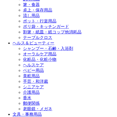
箸・食器
卓上・保存用品
流し用品
ポット・行楽用品
ポリ袋・キッチンガード
割箸・紙皿・紙コップ他消耗品
テーブルクロス
ヘルス＆ビューティー
シャンプー・石鹸・入浴剤
オーラルケア用品
化粧品・化粧小物
ヘルスケア
ベビー用品
美粧用品
手芸・和洋裁
シニアケア
介護用品
香水
郵便関係
老眼鏡・メガネ
文具・事務用品