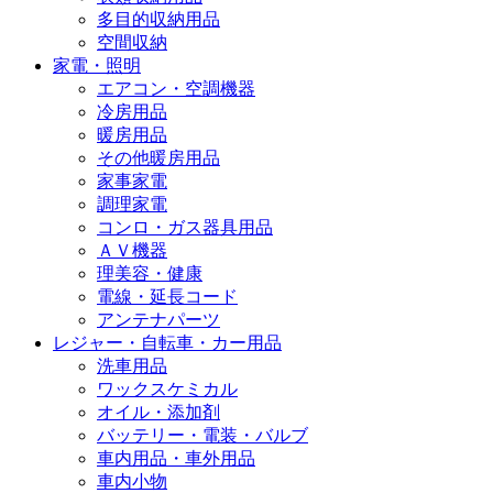
多目的収納用品
空間収納
家電・照明
エアコン・空調機器
冷房用品
暖房用品
その他暖房用品
家事家電
調理家電
コンロ・ガス器具用品
ＡＶ機器
理美容・健康
電線・延長コード
アンテナパーツ
レジャー・自転車・カー用品
洗車用品
ワックスケミカル
オイル・添加剤
バッテリー・電装・バルブ
車内用品・車外用品
車内小物