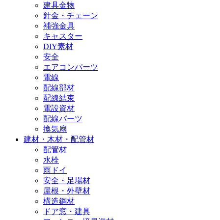
建具金物
針金・チェーン
補強金具
キャスター
DIY素材
安全
エアコンパーツ
電線
配線部材
配線結束
電設資材
配線パーツ
換気扇
建材・木材・配管材
配管材
水栓
雨ドイ
安全・足場材
屋根・外壁材
構造鋼材
ドア窓・建具