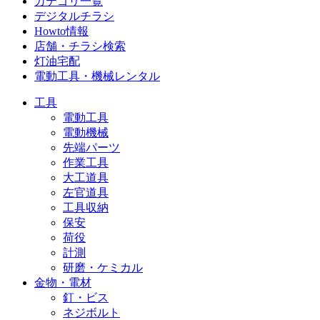
カテゴリ一覧
デジタルチラシ
Howto情報
店舗・チラシ検索
灯油宅配
電動工具・機械レンタル
工具
電動工具
電動機械
先端パーツ
作業工具
大工道具
左官道具
工具収納
保安
荷役
計測
研磨・ケミカル
金物・電材
釘・ビス
ネジボルト