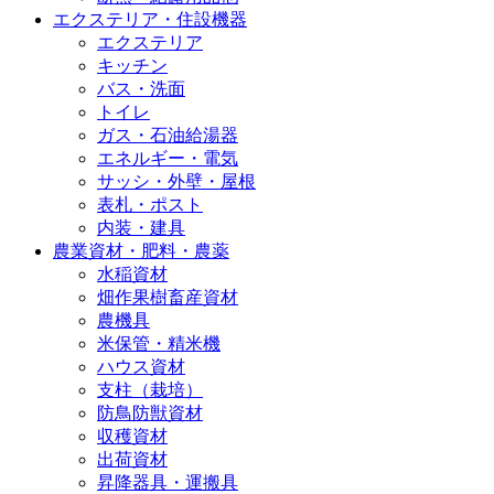
エクステリア・住設機器
エクステリア
キッチン
バス・洗面
トイレ
ガス・石油給湯器
エネルギー・電気
サッシ・外壁・屋根
表札・ポスト
内装・建具
農業資材・肥料・農薬
水稲資材
畑作果樹畜産資材
農機具
米保管・精米機
ハウス資材
支柱（栽培）
防鳥防獣資材
収穫資材
出荷資材
昇降器具・運搬具