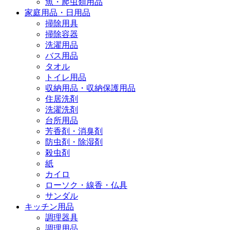
魚・爬虫類用品
家庭用品・日用品
掃除用具
掃除容器
洗濯用品
バス用品
タオル
トイレ用品
収納用品・収納保護用品
住居洗剤
洗濯洗剤
台所用品
芳香剤・消臭剤
防虫剤・除湿剤
殺虫剤
紙
カイロ
ローソク・線香・仏具
サンダル
キッチン用品
調理器具
調理用品