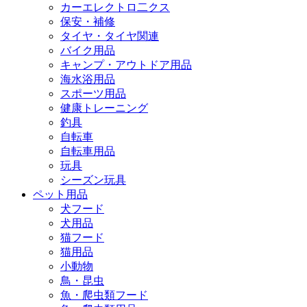
カーエレクトロ二クス
保安・補修
タイヤ・タイヤ関連
バイク用品
キャンプ・アウトドア用品
海水浴用品
スポーツ用品
健康トレーニング
釣具
自転車
自転車用品
玩具
シーズン玩具
ペット用品
犬フード
犬用品
猫フード
猫用品
小動物
鳥・昆虫
魚・爬虫類フード