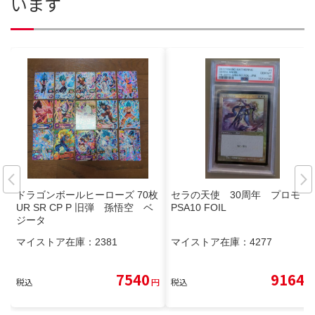
います
ドラゴンボールヒーローズ 70枚
セラの天使 30周年 プロモ
UR SR CP P 旧弾 孫悟空 ベ
PSA10 FOIL
ジータ
マイストア在庫：
2381
マイストア在庫：
4277
7540
9164
税込
円
税込
円