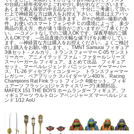
や台紙に経年劣化やよごれや少し剥がれなどございます。
あくまで素人保管の中古品なので、十分にご考慮して頂い
た上で神経質な方は購入をお控え下さい。発送はエアパッ
キンに包んで梱包させて頂きます。 ///その他///---撮影の条
件、お使いのスマートフォンやＰＣの環境によって、多少
商品の見え方、色が違う場合がございますがご了承くださ
い。 ---コメントなしでのご購入OKです。深夜早朝のご購
入もOKです。---出品直後の大幅な値下げをお断りしてい
ます。---神経質な方は購入をお控えください。よくご検討
の上購入をお願い致します。。TMNT Samurai フィギュア
3体セット - メルカリ。トランスフォーマー C-05 サンスト
リーカー。アニメイテッド ファム・ファタールシリーズ
スーパーガール フィギュア。まとめて出品 フィギュア
セット。マーベルレジェンド パニッシャー ゲーマーバー
ス。TL-26 ディセプティコンターン トランスフォーマー
レガシー。ベアブリック スパイダーマン400％。Racing
Champions Rat Fink ラット フィンク 4個セット。フィギ
ュアーツ フラッシュ(ジャスティスリーグ) 未開封品。
MAFEX 151 THE BOYS ホームランダー フィギュア。フ
ィギュアーツ ウルトロン アベンジャーズ マーベルレジェ
ンド 1/12 AoU