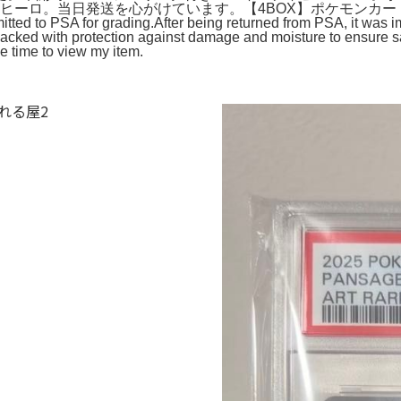
69 イーブイヒーロ。当日発送を心がけています。【4BOX】ポケモ
ted to PSA for grading.After being returned from PSA, it was i
 packed with protection against damage and moisture to ensure s
e time to view my item.