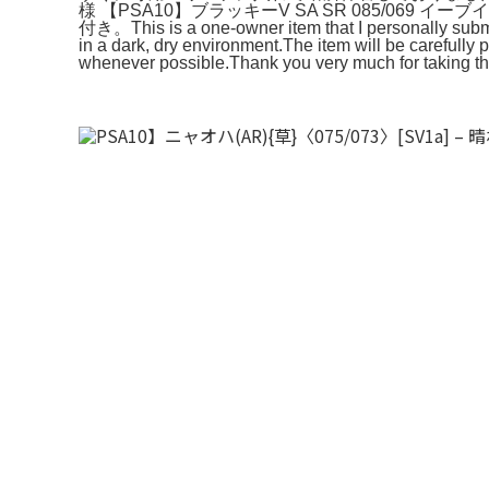
様 【PSA10】ブラッキーV SA SR 085/0
付き。This is a one-owner item that I personally submit
in a dark, dry environment.The item will be carefully
whenever possible.Thank you very much for taking th