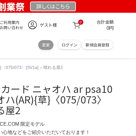
 創業祭
詳しくは
こちら
合計金額
ご利用案内
0
ゲスト様
0円
お問い合わせ
変更
ログイン
新規会員登録
〈075/073〉[SV1a] – 晴れる屋2
カード ニャオハ ar psa10
ハ(AR){草}〈075/073〉
れる屋2
NCE.COM 限定モデル
の使い心地などをご紹介いただいております！