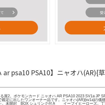
いて
受
る
 psa10 PSA10】ニャオハ(AR){草}〈
 晴れる屋2。ポケモンカード ニャオハ AR PSA10 2023 SV1a J
Yahoo。自身で鑑定に出したワンオーナー品です。ニャオハ(AR)[sv1
た。未開封 BOX シュリンク付き イーブイヒーローズ。丁