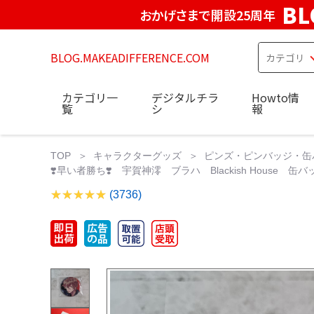
BL
おかげさまで開設25周年
BLOG.MAKEADIFFERENCE.COM
カテゴリ一
デジタルチラ
Howto情
覧
シ
報
TOP
キャラクターグッズ
ピンズ・ピンバッジ・缶
❣️早い者勝ち❣️ 宇賀神澪 ブラハ Blackish House 缶バッジ
(3736)