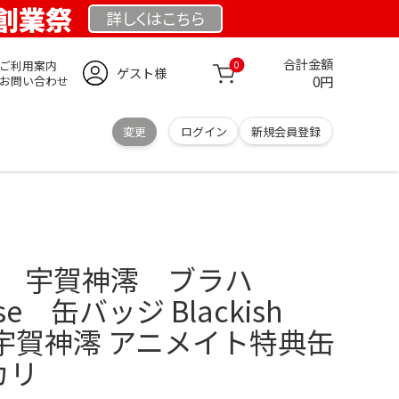
 創業祭
詳しくは
こちら
合計金額
ご利用案内
0
ゲスト様
0円
お問い合わせ
変更
ログイン
新規会員登録
❣️ 宇賀神澪 ブラハ
ouse 缶バッジ Blackish
deA 宇賀神澪 アニメイト特典缶
カリ