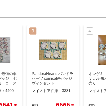
 最強の軍
PandoraHearts パンドラ
オンゲキ 4t
バッジ 七
ハーツ comical缶バッジ
ry Liv
密 コース
ヴィンセント
売り
ジ
庫：
4409
マイストア在庫：
3331
マイスト
6641
6666
円
円
税込
税込