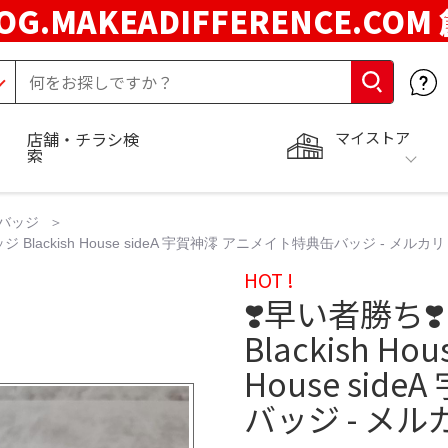
OG.MAKEADIFFERENCE.COM
マイストア
店舗・チラシ検
索
バッジ
 Blackish House sideA 宇賀神澪 アニメイト特典缶バッジ - メルカリ
HOT !
❣️早い者勝ち
Blackish H
House si
バッジ - メル