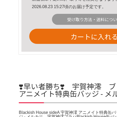
2026.08.23 15:27頃のお届け予定です。
受け取り方法・送料につ
カートに入れ
❣️早い者勝ち❣️ 宇賀神澪 ブラハ B
アニメイト特典缶バッジ - 
Blackish House sideA 宇賀神澪 アニメイト特典缶バッジ
ジ - メルカリ。宇賀神澪ブラハBlackish House缶バッ