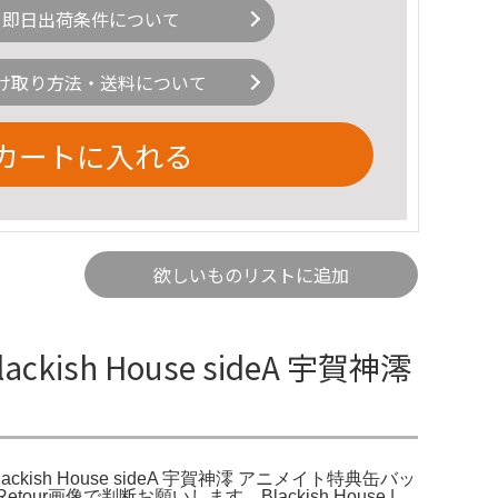
即日出荷条件について
け取り方法・送料について
カートに入れる
欲しいものリストに追加
ish House sideA 宇賀神澪
→。Blackish House sideA 宇賀神澪 アニメイト特典缶バッ
tour画像で判断お願いします。Blackish House |