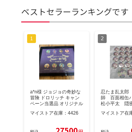
ベストセラーランキングです
a*n様 ジョジョの奇妙な
忍たま乱太郎
冒険 ドロリッチ キャン
師 百面相缶
ペーン当選品 オリジナル
松小平太 隠
ピンズ
ター 缶バッ
マイストア在庫：
4426
マイストア在
27500
円
税込
税込