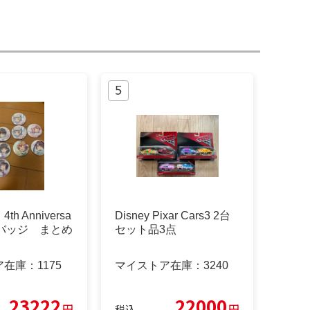
h Anniversa
Disney Pixar Cars3 2台
e 缶バッジ まとめ
セット品3点
ア在庫：
1175
マイストア在庫：
3240
23222
22000
円
円
税込