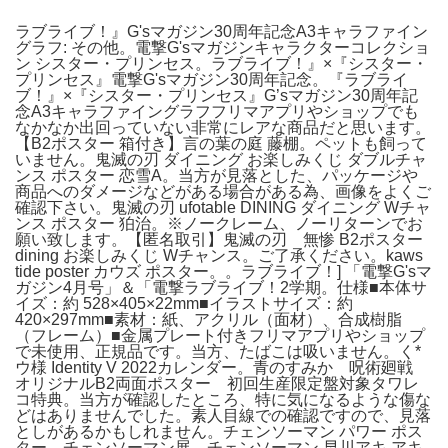
ラブライブ！』G'sマガジン30周年記念A3キャラファイン
グラフ: その他。電撃G'sマガジンキャラクターコレクショ
ン シスター・プリンセス。ラブライブ！』×『シスター・
プリンセス』電撃G'sマガジン30周年記念。『ラブライ
ブ！』×『シスター・プリンセス』G’sマガジン30周年記
念A3キャラファイングラフフリマアプリやショップでも
なかなか出回っていない非常にレアな商品だと思います。
【B2ポスター 箱付き】言の葉の庭 藤棚。ペットも飼って
いません。鬼滅の刃 ダイニング お楽しみくじ ダブルチャ
ンス ポスター 恋雪A。当方が見落とした、パッケージや
商品へのダメージなどがある場合がある為、画像をよくご
確認下さい。鬼滅の刃 ufotable DINING ダイニング Wチャ
ンス ポスター 狛治。※ノークレーム、ノーリターンでお
願い致します。【匿名取引】鬼滅の刃 無惨 B2ポスター
dining お楽しみくじ Wチャンス。ご了承ください。kaws
tide poster カウズ ポスター。。ラブライブ！] 「電撃G'sマ
ガジン4月号」＆「電撃ラブライブ！2学期。仕様■本体サ
イズ：約 528×405×22mm■イラストサイズ：約
420×297mm■素材：紙、アクリル（面材）、合成樹脂
（フレーム）■金属プレート付きフリマアプリやショップ
で未使用、正規品です。当方、たばこは吸いません。く*
ウ様 Identity V 2022カレンダー。青のすみか 呪術廻戦
オリジナルB2両面ポスター 初回生産限定盤対象タワレ
コ特典。当方が確認したところ、特に気になるような傷な
どはありませんでした。素人目線での確認ですので、見落
としがあるかもしれません。チェンソーマン パワー ポス
ター チェンソーマン展。チェンソーマン 早川アキ アキ