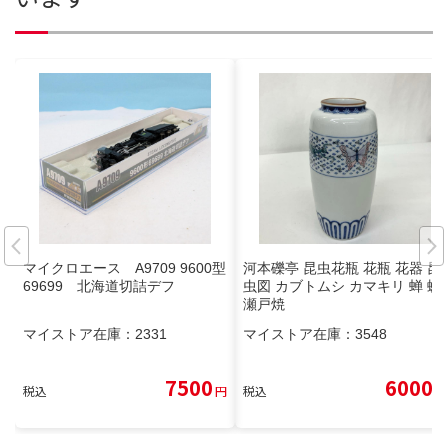
マイクロエース A9709 9600型
河本礫亭 昆虫花瓶 花瓶 花器 昆
69699 北海道切詰デフ
虫図 カブトムシ カマキリ 蝉 蝶
瀬戸焼
マイストア在庫：
2331
マイストア在庫：
3548
7500
6000
税込
円
税込
円