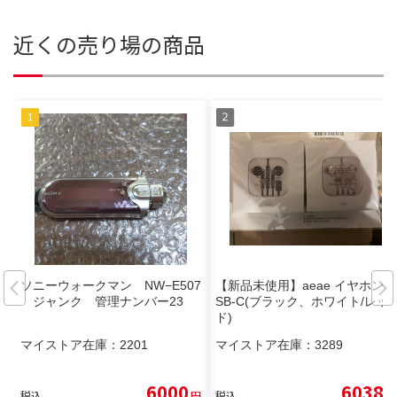
近くの売り場の商品
ソニーウォークマン NW−E507
【新品未使用】aeae イヤホン U
ジャンク 管理ナンバー23
SB-C(ブラック、ホワイト/レッ
ド)
マイストア在庫：
2201
マイストア在庫：
3289
6000
6038
税込
円
税込
円