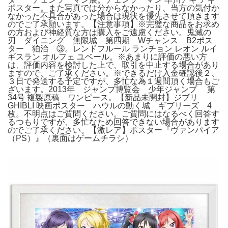
ポスター。また写真では分からなかったり、当方の気付か
なかった不具合があった場合は現状を優先させて頂きます
のでご了承願います。【注意事項】※完璧な商品をお求め
の方および神経質な方は購入をご遠慮ください。鬼滅の
刃 ダイニング 無限城 第四期 Wチャンス B2ポス
ター 狛治 ③。レンドフルール ランチョン レオン ルイ
ギスラン オルフェ ユベール。※あまりに評価の悪い方
は、評価内容を検討した上で、取引を中止する場合があり
ますので、ご了承ください。※できるだけ入金確認後２、
３日で発送する予定ですが、多忙な為１週間頂く場合もご
ざいます。2013年 ジャンプ博覧会 少年ジャンプ 第
34号 複製原稿 ワンピース。【新品未開封】ジブリ
GHIBLI 映画ポスター ハウルの動く城 ギブリーズ 4
枚。不明点はご質問ください。ご質問にはなるべく回答す
るつもりですが、多忙なため回答できない場合があります
のでご了承ください。【激レア】ポスター『ヴァンパイア
（PS）』（裏面はゲームチラシ）