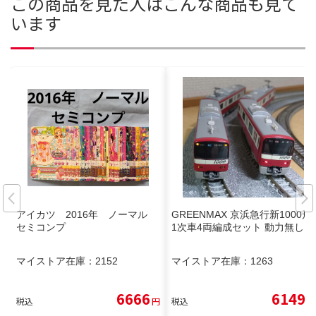
この商品を見た人はこんな商品も見て
います
アイカツ 2016年 ノーマル
GREENMAX 京浜急行新1000形
セミコンプ
1次車4両編成セット 動力無し
マイストア在庫：
2152
マイストア在庫：
1263
6666
6149
税込
円
税込
円