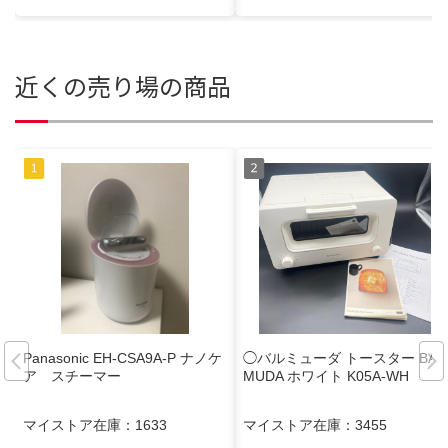
近くの売り場の商品
Panasonic EH-CSA9A-P ナノケ
◯バルミューダ トースター BAL
ア スチーマー
MUDA ホワイト K05A-WH
マイストア在庫：
1633
マイストア在庫：
3455