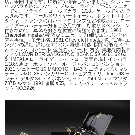
店。未開封品です。暗所にて保管していました。シボレー
インパラ 61のコンバーチブル ローライダー仕様のミニカ
ーです。ブラック、ゴールドカラー1/18スケールですので
大きめです。ゴールドワイヤーホイール、ホワイトリボン
タイヤ、トランクにはハイドロポンプなど積載され、ロー
ライダーカルチャー好きは必見です！可動サスペンション
付きなので、車体を好きな位置に調整できます。1961
Chevrolet Impalaの精巧なミニカー、詳細なエンジンと内
装を再現。- モデル名: 1961 Chevrolet Impala- 色: 黒/金- エ
ンジンの詳細: 詳細なエンジン再現- 特徴: 開閉可能なドア
とトランク- ホイール: 金色のホイール- 内装: 詳細な内装デ
ザインLOWRIDER GANGSTA CHICANO 59 60 61 62 63
64 IMPALA ローライダー ハイドロ。楽天市場】インパラ
1/18の通販。ホットウィール ジャパンコンベンション
2021 シェビーC-10 MAKOTO。1/43 ミニチャンプス マク
ラーレンMCL38 ハンガリーGP O.ピアストリ。hpi 1/43 ラ
ンチア デルタS4 トイボネン セット。250LM 1/12 マツダ
787B ルマン 1991 優勝 #55。トンカ パワーショベルトラ
ック NO.3926