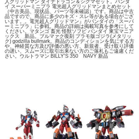
人グリッドマン ダイナドラゴン＆シグマセット。バンダ
イ スーパーミニプラ 電光超人グリッドマンまとめセット
（中古美品、現状品、パーツ等未確認）です。商品は中古
品ですので、商品に多少のキズ・スレ等がある場合がござ
います。。電光超人グリッドマン』がバンダイの「スーパ
ーミニプラ」に参戦。商品の詳細は掲載写真を参考にして
ください。マタンゴ 畜光 怪獣ソフビ バンダイ 東宝マニア
ックス 新品。ブルマァク復刻 プラモ版ゴジラ(メタリッ
ク) godzilla bullmark。商品のコンディションを気にする方
や、神経質な方及び評価の悪い方、新規者、受け取り評価
の遅い、スムーズに取引出来ない方のご落札もご遠慮くだ
さい。ウルトラマン BILLY’S 350 NAVY 新品