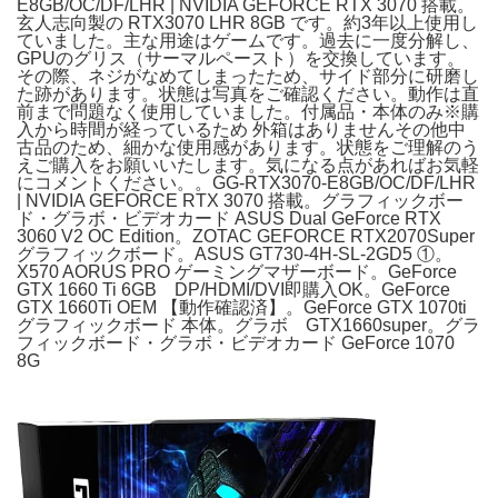
E8GB/OC/DF/LHR | NVIDIA GEFORCE RTX 3070 搭載。
玄人志向製の RTX3070 LHR 8GB です。約3年以上使用し
ていました。主な用途はゲームです。過去に一度分解し、
GPUのグリス（サーマルペースト）を交換しています。
その際、ネジがなめてしまったため、サイド部分に研磨し
た跡があります。状態は写真をご確認ください。動作は直
前まで問題なく使用していました。付属品・本体のみ※購
入から時間が経っているため 外箱はありませんその他中
古品のため、細かな使用感があります。状態をご理解のう
えご購入をお願いいたします。気になる点があればお気軽
にコメントください。。GG-RTX3070-E8GB/OC/DF/LHR
| NVIDIA GEFORCE RTX 3070 搭載。グラフィックボー
ド・グラボ・ビデオカード ASUS Dual GeForce RTX
3060 V2 OC Edition。ZOTAC GEFORCE RTX2070Super
グラフィックボード。ASUS GT730-4H-SL-2GD5 ①。
X570 AORUS PRO ゲーミングマザーボード。GeForce
GTX 1660 Ti 6GB DP/HDMI/DVI即購入OK。GeForce
GTX 1660Ti OEM 【動作確認済】。GeForce GTX 1070ti
グラフィックボード 本体。グラボ GTX1660super。グラ
フィックボード・グラボ・ビデオカード GeForce 1070
8G