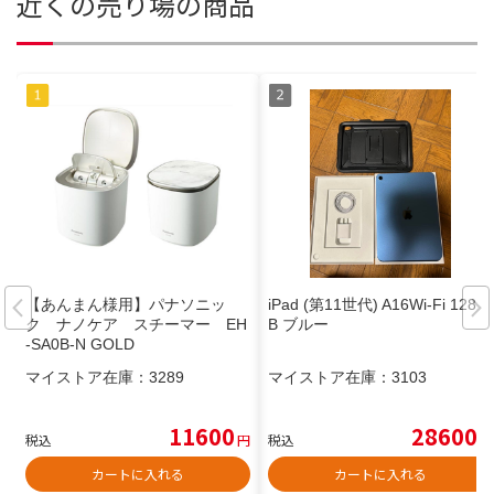
近くの売り場の商品
【あんまん様用】パナソニッ
iPad (第11世代) A16Wi-Fi 128G
ク ナノケア スチーマー EH
B ブルー
-SA0B-N GOLD
マイストア在庫：
3289
マイストア在庫：
3103
11600
28600
税込
円
税込
円
カートに入れる
カートに入れる