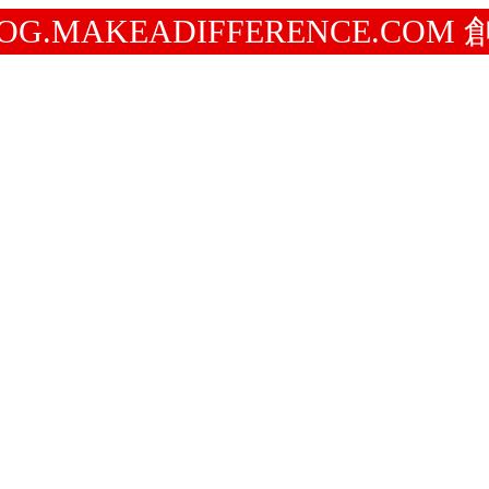
OG.MAKEADIFFERENCE.COM