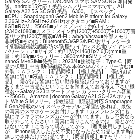
Galaxy S23 クリーム DoCoMo スマホ SAMSUNG 即日発
送。android15対応！美品シムフリースマホです。AU
Galaxy A32 5G SCG08 美品 6300。【スペック】
■CPU：Snapdragon8 Gen2 Mobile Platform for Galaxy
3.36GHz+2.8GHz+2.0GHz(オクタコア)■RAM：
8GB■ROM：256GB■ディスプレイ：約6.1インチ
(2340x1080)■カメラ：メイン約1200万+5000万+1000万画
素/サブ約1200万画素■Wi-Fi：a/b/g/n/ac/ax■外部メモリ：
非対応■その他：Bluetooth5.3/GPS/NFC/おサイフケータ
イ/顔認証/指紋認証/防水/防塵/ワイヤレス充電/ワイヤレス
パワーシェア■サイズ：約71(W)x146(H)x7.6(D)mm■重
量：約168g■バッテリー：3900mAh■SIMサイズ：
nanoSIM+eSIM■発売日：2023/4■接続端子：Type-C【商
品の状態】中古 動作確認済み 本体のみ(バッテリー含む)■
外装 ：Ａランク：【新品同様】【極上美品】 傷がほぼ
皆無に近い■液晶 ：Ａランク：【新品同様】【極上美
品】 傷がほぼ皆無に近い動作確認は行っておりますが、
あくまで中古品だということを踏まえてお考考え下さい機
種名···Galaxy S23スマートフォン カラー···クリーム容量
···256GB。Amazon | docomo Galaxy A21 SC-42A ホワイ
ト White SIMフリー。指紋認証、顔認証対応 Snapdragon
8 Gen2搭載のハイスペックモデルご希望があれば、最後
の写真のスマホケースお付けします！カメラレンズにも、
黒にキラキラのレンズカバーが付いてます。もし不要なら
取り外してください！写真に写りこんでるのは、傷とかで
はないです！こちらで購入してから、1週間使用しました
が、iPhone購入したため不要になったため出品します‼️箱
無しの本体だけの出品です！【商品情報】■キャリア：ド