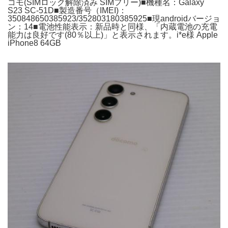
コモ(SIMロック解除済み SIMフリー)■機種名：Galaxy
S23 SC-51D■製造番号（IMEI)：
350848650385923/352803180385925■現androidバージョ
ン：14■電池性能表示：新品時と同様、「内蔵電池の充電
能力は良好です(80％以上)」と表示されます。i*e様 Apple
iPhone8 64GB