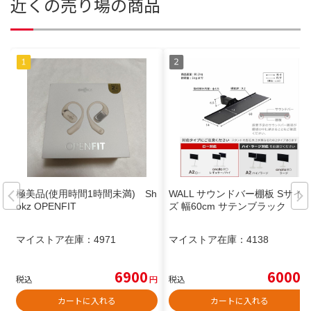
近くの売り場の商品
極美品(使用時間1時間未満) Sh
WALL サウンドバー棚板 Sサイ
okz OPENFIT
ズ 幅60cm サテンブラック
マイストア在庫：
4971
マイストア在庫：
4138
6900
6000
税込
円
税込
円
カートに入れる
カートに入れる