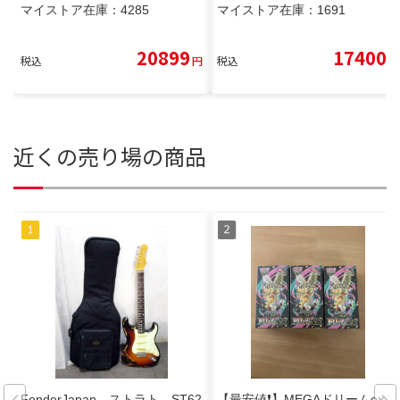
マイストア在庫：
4285
マイストア在庫：
1691
20899
17400
税込
円
税込
円
近くの売り場の商品
FenderJapan ストラト ST62
【最安値❗️】MEGAドリームex 3