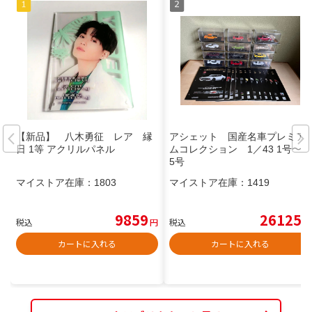
【新品】 八木勇征 レア 縁
アシェット 国産名車プレミア
日 1等 アクリルパネル
ムコレクション 1／43 1号〜3
5号
マイストア在庫：
1803
マイストア在庫：
1419
9859
26125
税込
円
税込
円
カートに入れる
カートに入れる