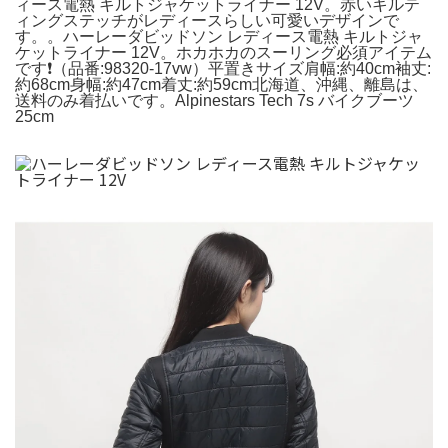
ィース電熱 キルトジャケットライナー 12V。赤いキルテ
ィングステッチがレディースらしい可愛いデザインで
す。。ハーレーダビッドソン レディース電熱 キルトジャ
ケットライナー 12V。ホカホカのスーリング必須アイテム
です❗️（品番:98320-17vw）平置きサイズ肩幅:約40cm袖丈:
約68cm身幅:約47cm着丈:約59cm北海道、沖縄、離島は、
送料のみ着払いです。Alpinestars Tech 7s バイクブーツ
25cm