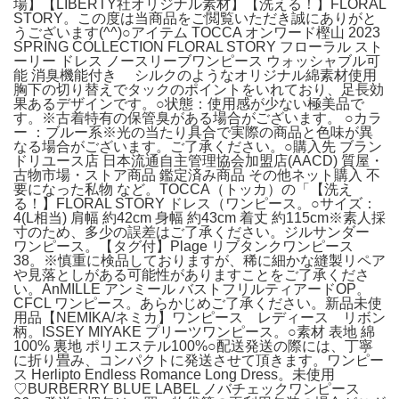
場】【LIBERTY社オリジナル素材】【洗える！】FLORAL
STORY。この度は当商品をご閲覧いただき誠にありがと
うございます(^^)○アイテム TOCCA オンワード樫山 2023
SPRING COLLECTION FLORAL STORY フローラル スト
ーリー ドレス ノースリーブワンピース ウォッシャブル可
能 消臭機能付き シルクのようなオリジナル綿素材使用
胸下の切り替えでタックのポイントをいれており、足長効
果あるデザインです。○状態：使用感が少ない極美品で
す。※古着特有の保管臭がある場合がございます。 ○カラ
ー ：ブルー系※光の当たり具合で実際の商品と色味が異
なる場合がございます。ご了承ください。○購入先 ブラン
ドリユース店 日本流通自主管理協会加盟店(AACD) 質屋・
古物市場・ストア商品 鑑定済み商品 その他ネット購入 不
要になった私物 など。TOCCA（トッカ）の「【洗え
る！】FLORAL STORY ドレス（ワンピース。○サイズ：
4(L相当) 肩幅 約42cm 身幅 約43cm 着丈 約115cm※素人採
寸のため、多少の誤差はご了承ください。ジルサンダー
ワンピース。【タグ付】Plage リブタンクワンピース
38。※慎重に検品しておりますが、稀に細かな縫製リペア
や見落としがある可能性がありますことをご了承くださ
い。AnMILLE アンミール バストフリルティアードOP。
CFCL ワンピース。あらかじめご了承ください。新品未使
用品【NEMIKA/ネミカ】ワンピース レディース リボン
柄。ISSEY MIYAKE プリーツワンピース。○素材 表地 綿
100% 裏地 ポリエステル100%○配送発送の際には、丁寧
に折り畳み、コンパクトに発送させて頂きます。ワンピー
ス Herlipto Endless Romance Long Dress。未使用
♡BURBERRY BLUE LABEL ノバチェックワンピース