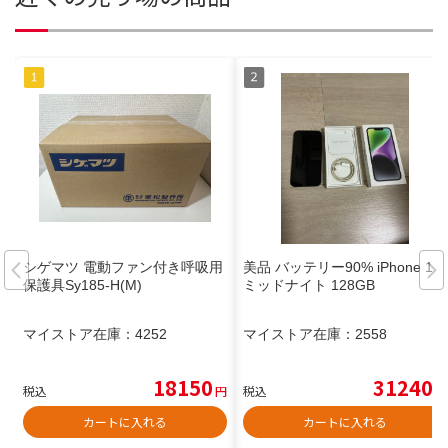
シゲマツ 電動ファン付き呼吸用
美品 バッテリー90% iPhone 14
保護具Sy185-H(M)
ミッドナイト 128GB
マイストア在庫：
4252
マイストア在庫：
2558
18150
31240
税込
円
税込
円
カートに入れる
カートに入れる