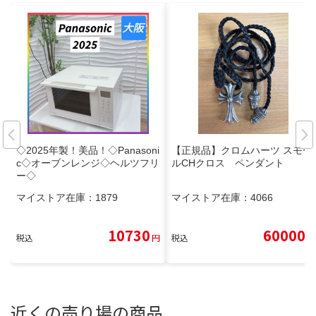
◇2025年製！美品！◇Panasoni
【正規品】クロムハーツ スモー
c◇オーブンレンジ◇ヘルツフリ
ルCHクロス ペンダント
ー◇
マイストア在庫：
1879
マイストア在庫：
4066
10730
60000
税込
円
税込
円
近くの売り場の商品