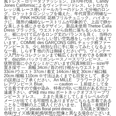
風ドレス – ロリータファッション。1970年代頃、Candy
Jones Californiaによるヴィンテージドレス。レトロなカ
レッジ風 レース使いドールカラーのドレス 七分袖のロン
グ。ロケットタロンジップを備えた、年代背景の明確な一
着です。PINK HOUSE 花柄フリルチュニック。ハイネッ
クに、随所の繊細なレーストリムが印象的で、上品で静か
な美しさを感じさせるデザイン。新品未使用 Thetoe Calla
Dress ブラックS。ウエストから自然に落ちるシルエット
と、裾にかけて広がるロング丈のバランスも良く、当時の
プレーリースタイルらしい甘い空気感をしっかりと備えて
います。COMME des GARÇONS GIRL チェック柄ファー
ワンピース S。少し特別な日に手に取ってみたくなるよう
な一着。しらす❣ 他の方は御縁ください(^^)。ヴィンテー
ジ入門からコレクションまで幅広くおすすめできる個体で
す。dazzlin バックリボンレースノースリワンピース。・
状態背面に小さなシミがございます(写真9枚目)--- size/平
置き採寸 --- 肩幅 34cm / 首の付け根からウエストまで
33cm /ウエスト 37cm / 着丈 144cm / 袖丈 30cm / 袖口幅
20cm /裾幅 110cm ※寸法はあくまでも目安として、多少
の誤差はご了承ください。An MILLE フラワークロスフ
レアワンピース Blue。 --- caution --- 1.前提として全
て古着ですので傷や染み、特有の匂いに抵抗がある方はご
遠慮下さい。d*9様 miu miu ボートネックオフスリーブワ
ンピース ドレス。 2.また見落としてしまうレベルのダ
メージが出てくる可能性もありますがこちらも古着である
ことをご理解の上ご購入くださいませ。【新品・未開封】
ロゼミューズ pleats floral print dress。 3.写真と実物の
色味/サイズ感/素材感/状態が想像と異なる場合がございま