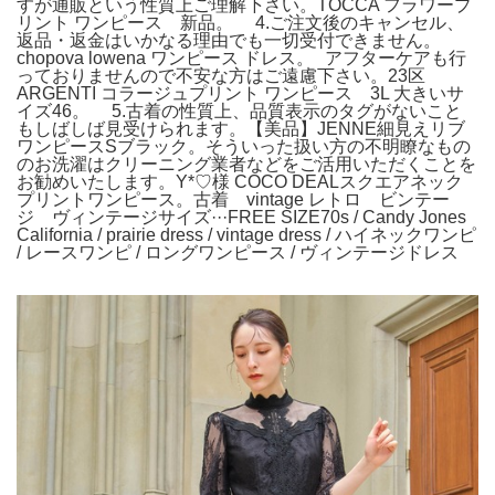
すが通販という性質上ご理解下さい。TOCCA フラワープ
リント ワンピース 新品。 4.ご注文後のキャンセル、
返品・返金はいかなる理由でも一切受付できません。
chopova lowena ワンピース ドレス。 アフターケアも行
っておりませんので不安な方はご遠慮下さい。23区
ARGENTI コラージュプリント ワンピース 3L 大きいサ
イズ46。 5.古着の性質上、品質表示のタグがないこと
もしばしば見受けられます。【美品】JENNE細見えリブ
ワンピースSブラック。そういった扱い方の不明瞭なもの
のお洗濯はクリーニング業者などをご活用いただくことを
お勧めいたします。Y*♡様 COCO DEALスクエアネック
プリントワンピース。古着 vintage レトロ ビンテー
ジ ヴィンテージサイズ···FREE SIZE70s / Candy Jones
California / prairie dress / vintage dress / ハイネックワンピ
/ レースワンピ / ロングワンピース / ヴィンテージドレス