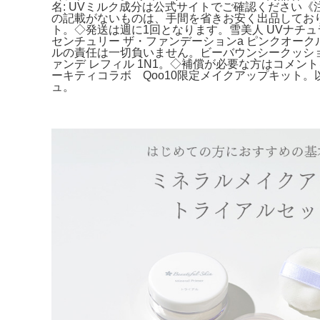
名: UVミルク成分は公式サイトでご確認ください《
の記載がないものは、手間を省きお安く出品しておりま
ト。◇発送は週に1回となります。雪美人 UVナチ
センチュリー ザ・ファンデーションa ピンクオーク
ルの責任は一切負いません。ビーバウンシークッショ
ァンデ レフィル 1N1。◇補償が必要な方はコメントをお
ーキティコラボ Qoo10限定メイクアップキット。以
ュ。