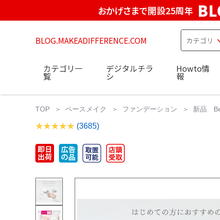
BL
おかげさまで開設25周年
BLOG.MAKEADIFFERENCE.COM
カテゴリ一
デジタルチラ
Howto情
覧
シ
報
TOP
ベースメイク
ファンデーション
新品 B
(3685)