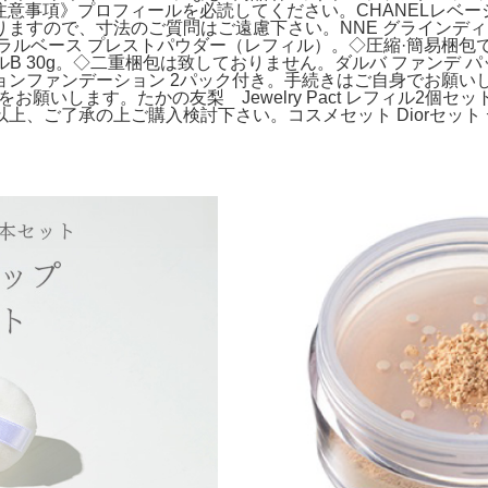
注意事項》プロフィールを必読してください。CHANELレベージ
すので、寸法のご質問はご遠慮下さい。NNE グラインディング
ュラルベース プレストパウダー（レフィル）。◇圧縮·簡易梱
ルB 30g。◇二重梱包は致しておりません。ダルバ ファンデ
ンファンデーション 2パック付き。手続きはご自身でお願いし
願いします。たかの友梨 Jewelry Pact レフィル2個セッ
上、ご了承の上ご購入検討下さい。コスメセット Diorセット 