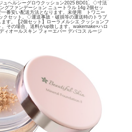
ュヘルシーグロウクッション2025 BD01。◇寸法
ファンデーション ニュートラル 14g 2個セッ
包で一番安い配送方法となります。未使用 トワニー
 パックセット。◇運送事故・破損等の運送時のトラブ
ます。【2個セット】ローラメルシエ クッションフ
ト。その場合、送料がup致します。wakemake×ハロ
ディオールスキン フォーエバー デパコス ルージ