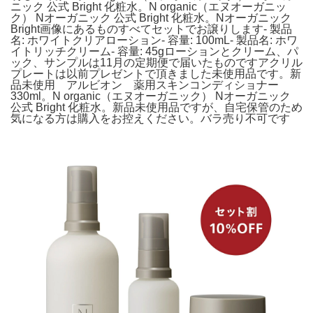
ニック 公式 Bright 化粧水。N organic（エヌオーガニッ
ク） Nオーガニック 公式 Bright 化粧水。Nオーガニック
Bright画像にあるものすべてセットでお譲りします- 製品
名: ホワイトクリアローション- 容量: 100mL- 製品名: ホワ
イトリッチクリーム- 容量: 45gローションとクリーム、パ
ック、サンプルは11月の定期便で届いたものですアクリル
プレートは以前プレゼントで頂きました未使用品です。新
品未使用 アルビオン 薬用スキンコンディショナー
330ml。N organic（エヌオーガニック） Nオーガニック
公式 Bright 化粧水。新品未使用品ですが、自宅保管のため
気になる方は購入をお控えください。バラ売り不可です