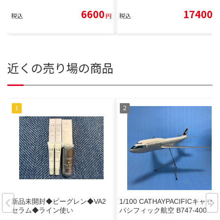
6600
17400
税込
円
税込
円
近くの売り場の商品
新品未開封◆ビーグレン◆VA2
1/100 CATHAYPACIFICキャセイ
セラム◆ライン使い
パシフィック航空 B747-400