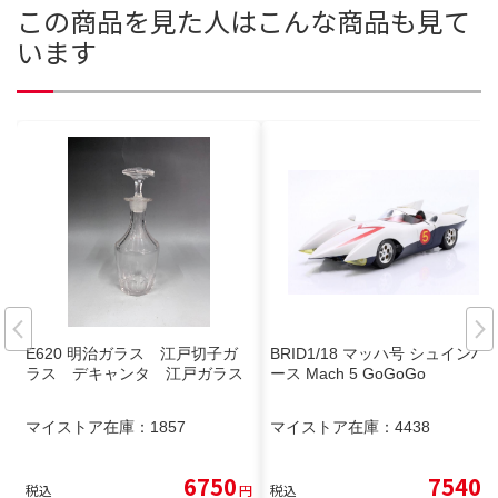
この商品を見た人はこんな商品も見て
います
E620 明治ガラス 江戸切子ガ
BRID1/18 マッハ号 シュインハ
ラス デキャンタ 江戸ガラス
ース Mach 5 GoGoGo
マイストア在庫：
1857
マイストア在庫：
4438
6750
7540
税込
円
税込
円