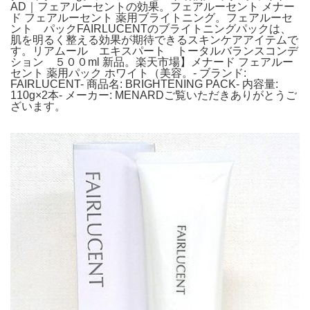
AD｜フェアルーセントの効果。フェアルーセント メナー
ド フェアルーセント 薬用ブライトニング。フェアルーセ
ント パックFAIRLUCENTのブライトニングパックは、
肌を明るく整える効果が期待できるスキンケアアイテムで
す。リアムール エキスパート トータルバランスコンデ
ション ５００ml 新品。楽天市場】メナード フェアルー
セント 薬用パック ホワイト（美容。- ブランド:
FAIRLUCENT- 商品名: BRIGHTENING PACK- 内容量:
110g×2本- メーカー: MENARDご覧いただきありがとうご
ざいます。