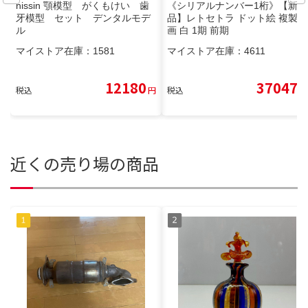
nissin 顎模型 がくもけい 歯
《シリアルナンバー1桁》【新
牙模型 セット デンタルモデ
品】レトセトラ ドット絵 複製原
ル
画 白 1期 前期
マイストア在庫：
1581
マイストア在庫：
4611
12180
37047
税込
円
税込
円
近くの売り場の商品