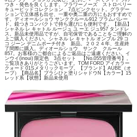
つき・発色を良くします。フラワーノーズ ストロベリー
キューピッドコレクション 7点ピンクセット。グラデー
ションで立体感も出せ、一重や奥二重の方にもおすすめで
す。ディオールショウ サンククルール912 プラムパレー
ド。鏡つきコンパクトで持ち運びにも便利です。【新品】
シャネル レ キャトル ルージュ ユ ーエ ジュ957 タンドレ
ス。新品未使用品ですが、自宅保管であることをご理解の
上ご購入ください。シャネル レ キャトル オンブル 29 コ
コ ジーン デニムポーチ付き 新品。２０２４年、生産終
了間際に購入。ディオールショウ サンク クルール
857。お客様のご都合によるご返品はご遠慮ください。イ
ンウイ(inoui) 限定色 3点セット 【No.055管理番号】。
ご覧頂きありがとうございます。TOM FORD アイカラー
クォード 01Sメタリックモーブ。【ブランド】AUBE（オ
ーブ）【商品名】ブラシひと塗りシャドウN【カラー】15
レッド系【状態】新品未使用