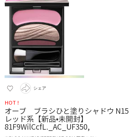
シェア
HOT !
オーブ ブラシひと塗りシャドウ N15
レッド系【新品•未開封】
81F9WilCcfL._AC_UF350,