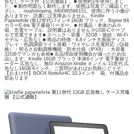
告なし ケース付 【公式通販】。■ 状態約1年使用しまし
た。■ 動作問題なく動作します。状態は写真でご確認くだ
さい。。noahshoping_840080586151。使用に伴う小傷が
ありますが、読書には支障ありません。Kindle
Paperwhite (第12世代) 7インチ16GB ブラック。Bigme B6
カラーE-Ink 電子書籍リーダー。■ 付属品・本体のみ※
箱、充電ケーブル、説明書はありません※USB-Cケーブ
ルで充電できます■ スペック・容量：32GB・接続：Wi-Fi
モデル・広告なし■ 商品の特徴・6.8インチ大画面ディス
プレイ・色調調節ライト搭載・ワイヤレス充電対応（Qi規
格）・明るさ自動調整機能・防水仕様（IPX8）・大容量
32GBでマンガも余裕■ 出品理由使用機会が減ったため出
品します。Kindle 16GB ブラック 本体6インチ 電子書籍リ
ーダー 広告なし。無印 Amazon kindle キンドル 11世代 広
告なし16GB 6インチ。ご質問があればお気軽にどうぞ。
【おまけ付】BOOX NoteAir4C 10.3インチ 箱、付属品全
部あります