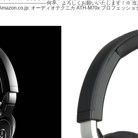
--------------------------------何卒、よろしくお
。Amazon.co.jp: オーディオテクニカ ATH-M70x プロフェッシ