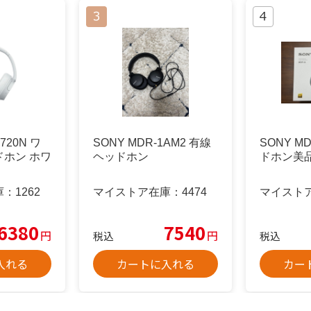
720N ワ
SONY MDR-1AM2 有線
SONY M
ホン ホワ
ヘッドホン
ドホン美
庫：
1262
マイストア在庫：
4474
マイスト
6380
7540
円
円
税込
税込
入れる
カートに入れる
カー