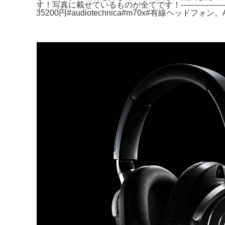
す！写真に載せているものが全てです！----------------
35200円#audiotechnica#m70x#有線ヘッドフォン