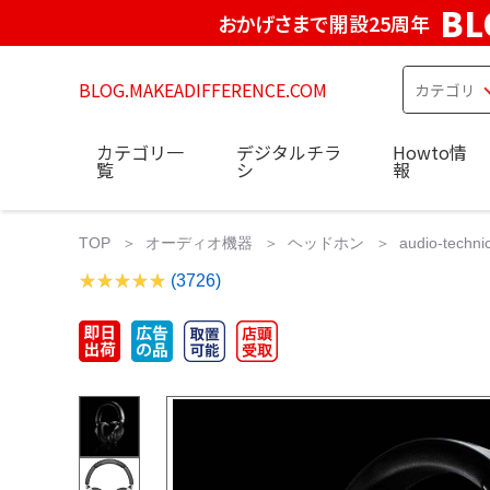
BL
おかげさまで開設25周年
BLOG.MAKEADIFFERENCE.COM
カテゴリ一
デジタルチラ
Howto情
覧
シ
報
TOP
オーディオ機器
ヘッドホン
audio-t
(3726)