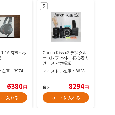
DR-1A 有線ヘッ
Canon Kiss x2 デジタル
品
一眼レフ 本体 初心者向
け スマホ転送
ア在庫：
3974
マイストア在庫：
3628
6380
8294
円
円
税込
トに入れる
カートに入れる