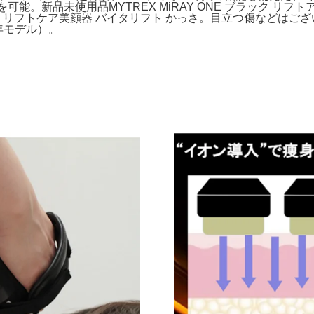
能。新品未使用品MYTREX MiRAY ONE ブラック リ
6-K リフトケア美顔器 バイタリフト かっさ。目立つ傷などは
5年モデル）。