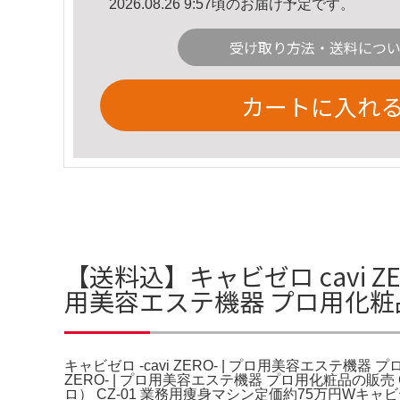
2026.08.26 9:57頃のお届け予定です。
受け取り方法・送料につ
カートに入れ
【送料込】キャビゼロ cavi ZE
用美容エステ機器 プロ用化粧
キャビゼロ -cavi ZERO- | プロ用美容エステ機器 
ZERO- | プロ用美容エステ機器 プロ用化粧品の販売 
ロ） CZ-01 業務用痩身マシン定価約75万円W