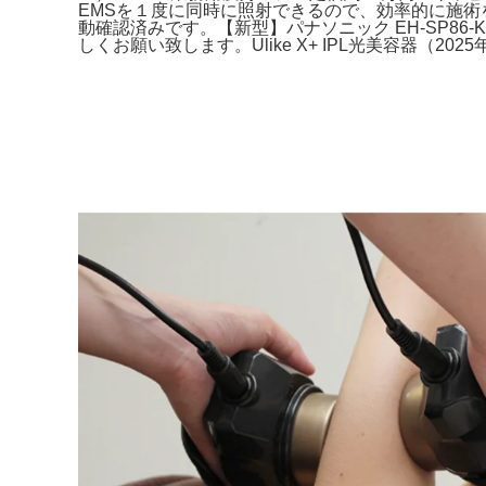
EMSを１度に同時に照射できるので、効率的に施術を可
動確認済みです。【新型】パナソニック EH-SP8
しくお願い致します。Ulike X+ IPL光美容器（202