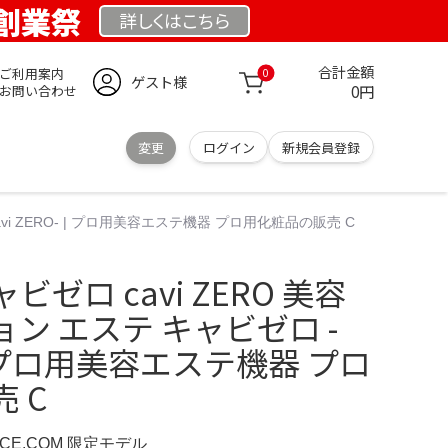
 創業祭
詳しくは
こちら
合計金額
ご利用案内
0
ゲスト様
0円
お問い合わせ
変更
ログイン
新規会員登録
vi ZERO- | プロ用美容エステ機器 プロ用化粧品の販売 C
ゼロ cavi ZERO 美容
ン エステ キャビゼロ -
- | プロ用美容エステ機器 プロ
 C
NCE.COM 限定モデル