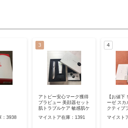
アトピー安心マーク獲得
【お値下！
プラビュー 美顔器セット
ーゼ スカ
肌トラブルケア 敏感肌ケ
クティブプ
ア
庫：
3938
マイストア在庫：
1391
マイスト