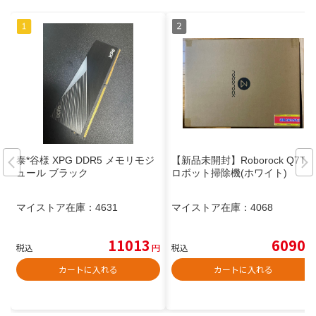
泰*谷様 XPG DDR5 メモリモジ
【新品未開封】Roborock Q7T
ュール ブラック
ロボット掃除機(ホワイト)
マイストア在庫：
4631
マイストア在庫：
4068
11013
6090
税込
円
税込
円
カートに入れる
カートに入れる