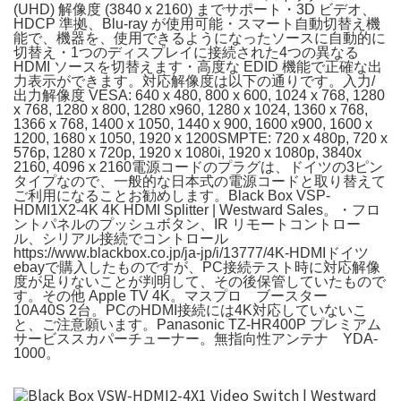
(UHD) 解像度 (3840 x 2160) までサポート・3D ビデオ、
HDCP 準拠、Blu-ray が使用可能・スマート自動切替え機
能で、機器を、使用できるようになったソースに自動的に
切替え・1つのディスプレイに接続された4つの異なる
HDMI ソースを切替えます・高度な EDID 機能で正確な出
力表示ができます。対応解像度は以下の通りです。入力/
出力解像度 VESA: 640 x 480, 800 x 600, 1024 x 768, 1280
x 768, 1280 x 800, 1280 x960, 1280 x 1024, 1360 x 768,
1366 x 768, 1400 x 1050, 1440 x 900, 1600 x900, 1600 x
1200, 1680 x 1050, 1920 x 1200SMPTE: 720 x 480p, 720 x
576p, 1280 x 720p, 1920 x 1080i, 1920 x 1080p, 3840x
2160, 4096 x 2160電源コードのプラグは、ドイツの3ピン
タイプなので、一般的な日本式の電源コードと取り替えて
ご利用になることお勧めします。Black Box VSP-
HDMI1X2-4K 4K HDMI Splitter | Westward Sales。・フロ
ントパネルのプッシュボタン、IR リモートコントロー
ル、シリアル接続でコントロール
https://www.blackbox.co.jp/ja-jp/i/13777/4K-HDMIドイツ
ebayで購入したものですが、PC接続テスト時に対応解像
度が足りないことが判明して、その後保管していたもので
す。その他 Apple TV 4K。マスプロ ブースター
10A40S 2台。PCのHDMI接続には4K対応していないこ
と、ご注意願います。Panasonic TZ-HR400P プレミアム
サービススカパーチューナー。無指向性アンテナ YDA-
1000。