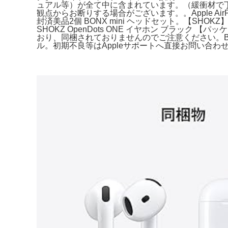
ュアル等）が全て中に含まれています。（緩衝材で
観点からお断りする場合がございます。。Apple AirP
封済美品2個 BONX mini ヘッドセット。【SH
SHOKZ OpenDots ONE イヤホン ブラック 【パ
おり、同梱されておりませんのでご注意ください。Bose UL
ル。初期不良等はAppleサポートへ直接お問い合わせください