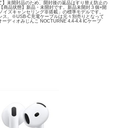
て】未開封品のため、開封後の返品はすり替え防止の
ホ販売の。【商品状態】新品・未開封です。新品未開封３個+開
クティブノイズキャンセリング非搭載」の標準モデルです。
トイリデッセンス。※USB-C充電ケーブルは元々別売りとなって
ィオみじんこ NOCTURNE 4.4-4.4 ICケーブ