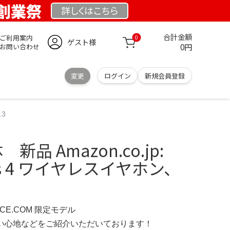
 創業祭
詳しくは
こちら
合計金額
ご利用案内
0
ゲスト様
0円
お問い合わせ
変更
ログイン
新規会員登録
.3
体 新品 Amazon.co.jp:
Pods 4 ワイヤレスイヤホン、
NCE.COM 限定モデル
の使い心地などをご紹介いただいております！