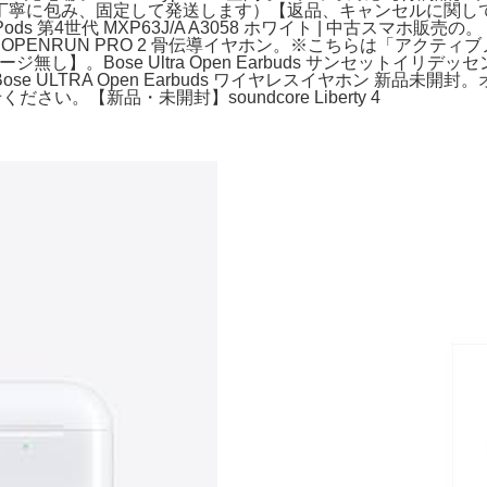
丁寧に包み、固定して発送します）【返品、キャンセルに関し
ods 第4世代 MXP63J/A A3058 ホワイト | 中古スマ
OKZ】OPENRUN PRO 2 骨伝導イヤホン。※こちらは「ア
ッケージ無し】。Bose Ultra Open Earbuds サンセッ
TRA Open Earbuds ワイヤレスイヤホン 新品未開封。オーデ
。【新品・未開封】soundcore Liberty 4