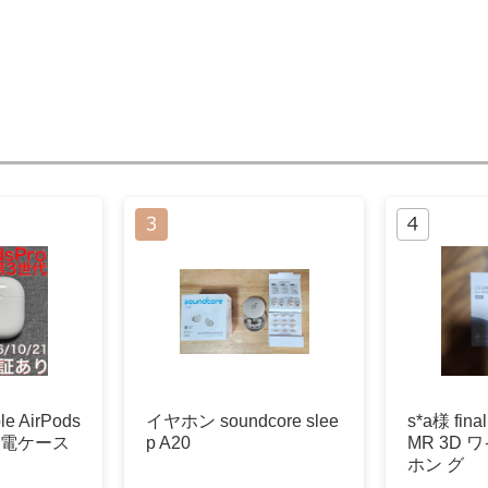
 AirPods
イヤホン soundcore slee
s*a様 fina
 充電ケース
p A20
MR 3D
ホン グ