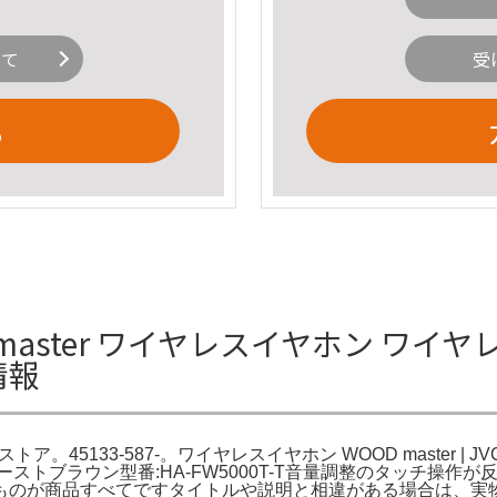
いて
受
る
D master ワイヤレスイヤホン ワイヤレ
情報
ストア。45133-587-。ワイヤレスイヤホン WOOD master |
 色: サンバーストブラウン型番:HA-FW5000T-T音量調整のタ
ものが商品すべてですタイトルや説明と相違がある場合は、実