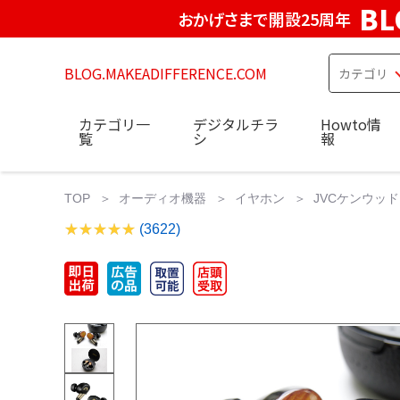
BL
おかげさまで開設25周年
BLOG.MAKEADIFFERENCE.COM
カテゴリ一
デジタルチラ
Howto情
覧
シ
報
TOP
オーディオ機器
イヤホン
JVCケンウッド 
(3622)