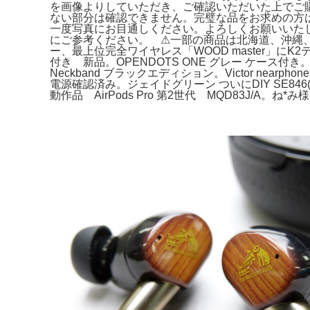
を画像よりしていただき、ご確認いただいた上でご
ない部分は確認できません。完璧な品をお求めの方
一度写真にお目通しください。よろしくお願いいた
にご参考ください。 ⚠︎一部の商品は北海道、沖縄
ー、最上位完全ワイヤレス「WOOD master」にK2テク
付き 新品。OPENDOTS ONE グレー ケース付き。Ga
Neckband ブラックエディション。Victor nearph
電源確認済み。ジェイドグリーン ついにDIY SE846
動作品 AirPods Pro 第2世代 MQD83J/A。ね*み