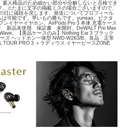
。素人検品のため細かい部分や分解しないと点検でき
。⚠︎たまに文字の掲載ミスの場合ございますので、
の日に値段を戻します。発送についてプロフィール
可能です。早いもの勝ちです。yumiao。ビクタ
イヤーイヤホン。AirPods Pro 3 本体 充電ケース
ス付き 新品未使用 保証書 未開封。DeWALT Pro Max
 Wave。【美品ケースのみ】Nothing Ear 3 ブラック
ーズ ヘッドホン一体型 NWD-W263/B。良品 正常
JBL TOUR PRO 3 ＋ラディウス イヤーピースZONE