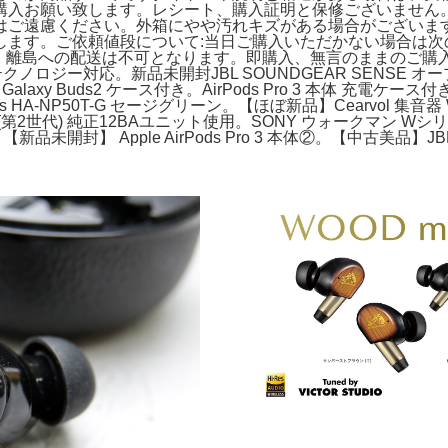
購入お願い致します。レシート、購入証明と保修ございません
はご遠慮ください。外箱にやや汚れキズがある場合がございます
します。ご依頼値段について:当日ご購入いただかない場合は次
、離島への配送は不可となります。即購入、無言のままのご購入は
ノロジー対応。新品未開封JBL SOUNDGEAR SENSE オープン
laxy Buds2 ケース付き。AirPods Pro 3 本体 充電ケー
ones HA-NP50T-G セージグリーン。【ほぼ新品】Cearvol 集音器
(第2世代) 純正12BAユニット使用。SONY ウォークマン Wシリ
様 【新品未開封】 Apple AirPods Pro 3 本体②。【中古美品】