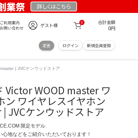
 創業祭
詳しくは
こちら
合計金額
ご利用案内
0
ゲスト様
0円
お問い合わせ
変更
ログイン
新規会員登録
master | JVCケンウッドストア
ictor WOOD master ワ
ホン ワイヤレスイヤホン
er | JVCケンウッドストア
NCE.COM 限定モデル
の使い心地などをご紹介いただいております！