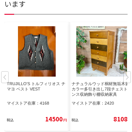
います
TRUJILLO'S トルフィリオス チ
ナチュラルウッド桐材無垢木製
マヨ ベスト VEST
カラー多引き出し7段チェストタ
ンス収納飾り棚収納家具
マイストア在庫：
4168
マイストア在庫：
2420
14500
8108
税込
円
税込
円