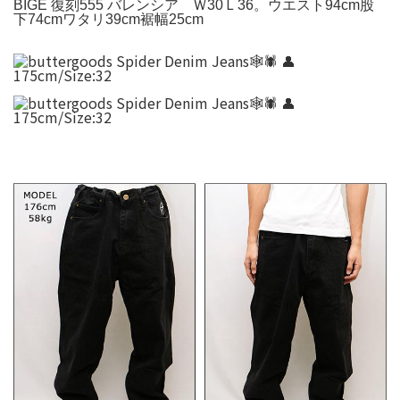
BIGE 復刻555 バレンシア Ｗ30Ｌ36。ウエスト94cm股
下74cmワタリ39cm裾幅25cm