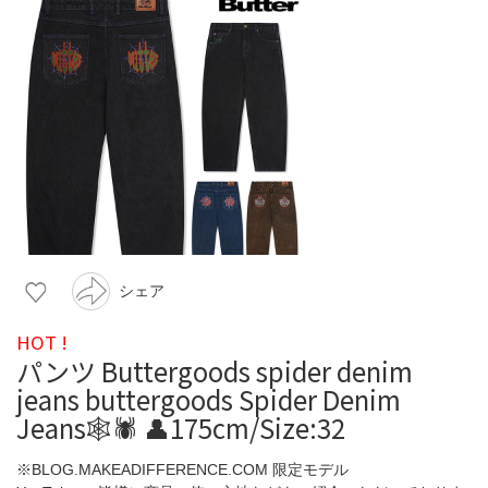
シェア
HOT !
パンツ Buttergoods spider denim
jeans buttergoods Spider Denim
Jeans🕸️🕷️ 👤175cm/Size:32
※BLOG.MAKEADIFFERENCE.COM 限定モデル