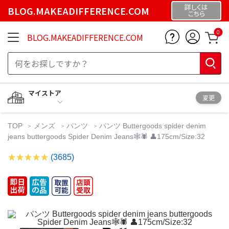
詳しくは
BLOG.MAKEADIFFERENCE.COM
こちら
0
BLOG.MAKEADIFFERENCE.COM
マイストア
変更
TOP
メンズ
パンツ
パンツ Buttergoods spider denim
jeans buttergoods Spider Denim Jeans🕸️🕷️ 👤175cm/Size:32
(3685)