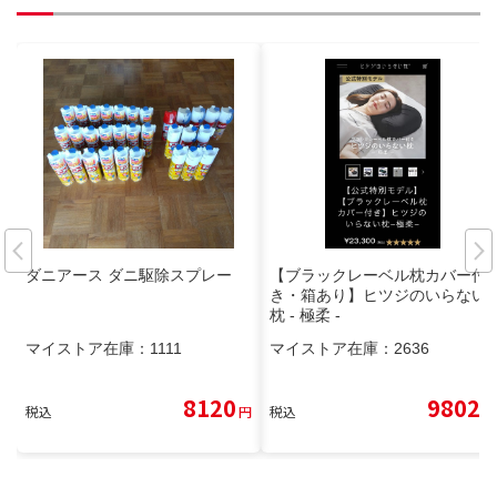
ダニアース ダニ駆除スプレー
【ブラックレーベル枕カバー付
き・箱あり】ヒツジのいらない
枕 - 極柔 -
マイストア在庫：
1111
マイストア在庫：
2636
8120
9802
税込
円
税込
円