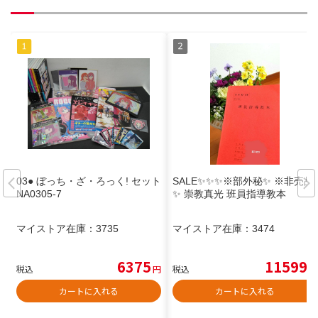
03● ぼっち・ざ・ろっく! セット
SALE✨✨✨※部外秘✨ ※非売品
NA0305-7
✨ 崇教真光 班員指導教本
マイストア在庫：
3735
マイストア在庫：
3474
6375
11599
税込
円
税込
円
カートに入れる
カートに入れる