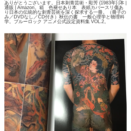
ありがとうございます。日本刺青芸術・彫芳 (1983年) |本 |
通販 | Amazon。箱 色褪せあり本 表紙カバースリ傷あ
り日本の伝統的な刺青芸術を深く探求する一冊。（冊子の
み／DVDなし／CD付き）秋伝の書 一般心理学と物理科
学。ブルーロック アニメ公式設定資料集 VOL.2。