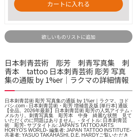
カートに入れる
欲しいものリストに追加
日本刺青芸術 彫芳 刺青写真集 刺
青本 tattoo 日本刺青芸術 彫芳 写真
集の通販 by 1%er｜ラクマの詳細情報
日本刺青芸術 彫芳 写真集の通販 by 1%er｜ラクマ。ヨド
バシ.com - 日本刺青芸術・彫芳 増補普及版 [単行本] 通販
【全品。2026年最新】日本刺青芸術 彫芳の人気アイテム -
メルカリ。刺青写真集 彫芳本 中身 綺麗な状態 見て
いただくのに問題はありません。- タイトル: 日本刺青芸
術 彫芳- サブタイトル: JAPAN'S TATTOO ARTS
HORYO'S WORLD- 編集者: JAPAN TATTOO INSTITUTE-
共著者: YASUO TAKAHASHI, D.E. HARDYご覧いただき