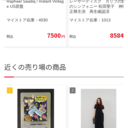
Raphael Saadiq / Instant Vintag
レーザーディスク カリブの愛
e US原盤
のシンフォニー 松田聖子 神田
正輝主演 再生確認済
マイストア在庫：
4030
マイストア在庫：
1013
7500
8584
税込
円
税込
円
近くの売り場の商品