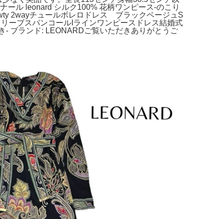
 leonard シルク100% 花柄ワンピース-のこり
wty 2wayチュールボレロドレス ブラックベージュS
ルフリルスリーブスパンコールIラインワンピースドレス結婚式
き- ブランド: LEONARDご覧いただきありがとうご