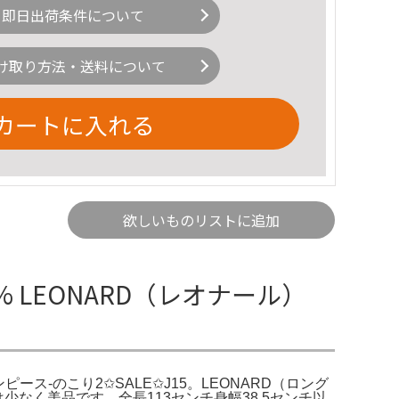
即日出荷条件について
け取り方法・送料について
カートに入れる
欲しいものリストに追加
% LEONARD（レオナール）
ワンピース-のこり2✩SALE✩J15。LEONARD（ロング
なく美品です。全長113センチ身幅38.5センチ以