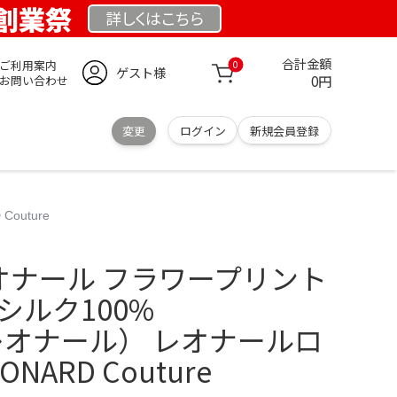
 創業祭
詳しくは
こちら
合計金額
ご利用案内
0
ゲスト様
0円
お問い合わせ
変更
ログイン
新規会員登録
outure
 レオナール フラワープリント
シルク100%
（レオナール） レオナールロ
NARD Couture