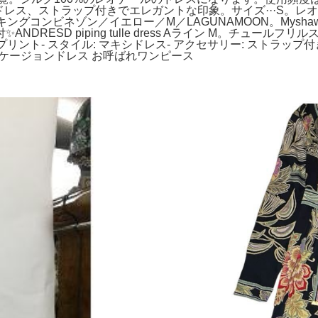
レス、ストラップ付きでエレガントな印象。サイズ···S。レオナール
ッキングコンビネゾン／イエロー／M／LAGUNAMOON。Mysha
DRESD piping tulle dress Aライン M。チュー
ープリント- スタイル: マキシドレス- アクセサリー: ストラップ付
オケージョンドレス お呼ばれワンピース