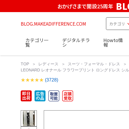
BL
おかげさまで開設25周年
BLOG.MAKEADIFFERENCE.COM
カテゴリ一
デジタルチラ
Howto情
覧
シ
報
TOP
レディース
スーツ・フォーマル・ドレス
LEONARD レオナール フラワープリント ロングドレス シルク1
(3728)