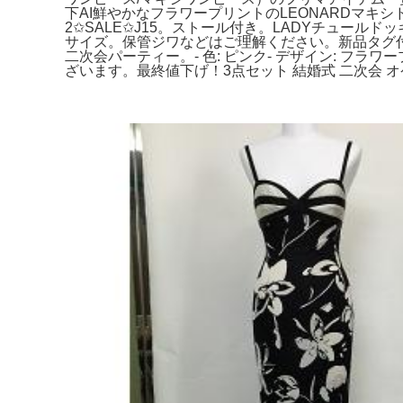
下AI鮮やかなフラワープリントのLEONARDマキシド
2✩SALE✩J15。ストール付き。LADYチュールド
サイズ。保管ジワなどはご理解ください。新品タグ付✨️AN
二次会パーティー。- 色: ピンク- デザイン: フラワ
ざいます。最終値下げ！3点セット 結婚式 二次会 