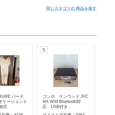
同じカテゴリの 商品を探す
E’RURE パーテ
コンポ ケンウッド JVC
 オケージョンド
NX-W30 Bluetooth対
結婚式
応 USB付き
ア在庫：
4726
マイストア在庫：
2263