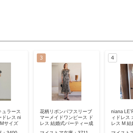
キュラース
花柄リボンパフスリーブ
niana L
ドレス ni
マーメイドワンピース ド
ィドレス
E Mサイズ
レス 結婚式パーティー成
レス M 
人式二次会
庫：
3400
マイストア在庫：
3711
マイスト