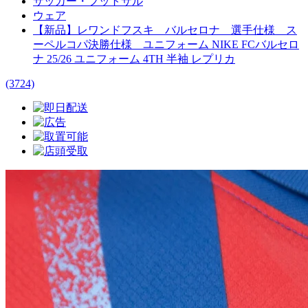
サッカー・フットサル
ウェア
【新品】レワンドフスキ バルセロナ 選手仕様 ス
ーペルコパ決勝仕様 ユニフォーム NIKE FCバルセロ
ナ 25/26 ユニフォーム 4TH 半袖 レプリカ
(3724)