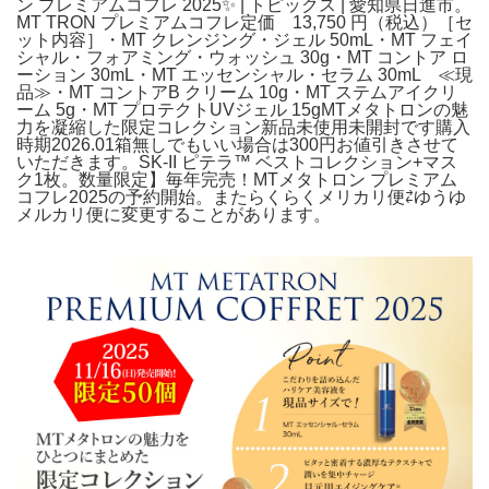
ン プレミアムコフレ 2025✨ | トピックス | 愛知県日進市。
MT TRON プレミアムコフレ定価 13,750 円（税込）［セ
ット内容］・MT クレンジング・ジェル 50mL・MT フェイ
シャル・フォアミング・ウォッシュ 30g・MT コントア ロ
ーション 30mL・MT エッセンシャル・セラム 30mL ≪現
品≫・MT コントアB クリーム 10g・MT ステムアイクリ
ーム 5g・MT プロテクトUVジェル 15gMTメタトロンの魅
力を凝縮した限定コレクション新品未使用未開封です購入
時期2026.01箱無しでもいい場合は300円お値引きさせて
いただきます。SK-II ピテラ™ ベストコレクション+マス
ク1枚。数量限定】毎年完売！MTメタトロン プレミアム
コフレ2025の予約開始。またらくらくメリカリ便⇄ゆうゆ
メルカリ便に変更することがあります。