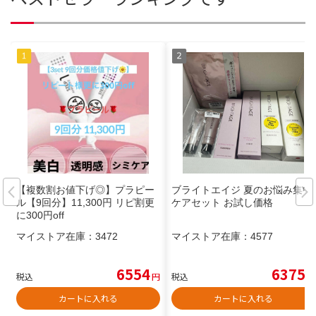
【複数割お値下げ◎】プラピー
ブライトエイジ 夏のお悩み集中
ル【9回分】11,300円 リピ割更
ケアセット お試し価格
に300円off
マイストア在庫：
3472
マイストア在庫：
4577
6554
6375
税込
円
税込
円
カートに入れる
カートに入れる