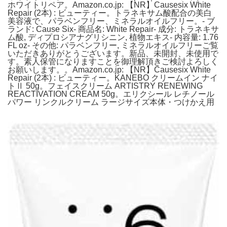
ホワイトリペア。Amazon.co.jp: 【NR】Causesix White
Repair (2本) : ビューティー。トラネキサム酸配合の美白
美容液で、パラベンフリー、ミネラルオイルフリー。- ブ
ランド: Cause Six- 商品名: White Repair- 成分: トラネキサ
ム酸, ディプロシアナグリシニン, 植物エキス- 内容量: 1.76
FL oz- その他: パラベンフリー, ミネラルオイルフリーご覧
いただきありがとうございます。新品、未開封、未使用で
す。素人保管になりますことを御理解頂きご検討よろしく
お願いします。。Amazon.co.jp: 【NR】Causesix White
Repair (2本) : ビューティー。KANEBO クリームイン ナイ
トⅡ 50g。フェイスクリーム ARTISTRY RENEWING
REACTIVATION CREAM 50g。エリクシール レチノール
パワー リンクルクリーム ラージサイズ本体・つけかえ用