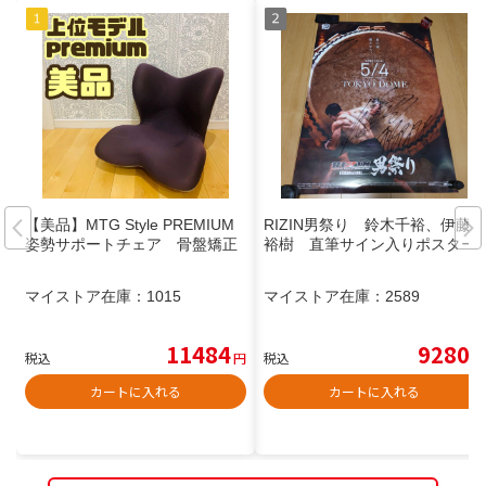
【美品】MTG Style PREMIUM
RIZIN男祭り 鈴木千裕、伊藤
姿勢サポートチェア 骨盤矯正
裕樹 直筆サイン入りポスター
マイストア在庫：
1015
マイストア在庫：
2589
11484
9280
税込
円
税込
円
カートに入れる
カートに入れる