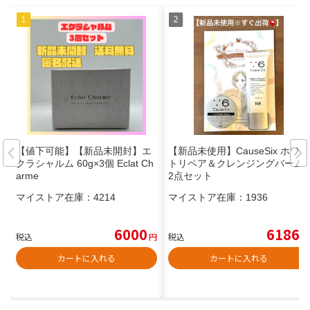
【値下可能】【新品未開封】エ
【新品未使用】CauseSix ホワイ
クラシャルム 60g×3個 Eclat Ch
トリペア＆クレンジングバーム
arme
2点セット
マイストア在庫：
4214
マイストア在庫：
1936
6000
6186
税込
円
税込
円
カートに入れる
カートに入れる