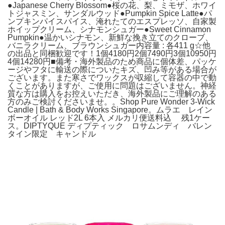
●Japanese Cherry Blossom●桜の花、梨、ミモザ、ホワイ
トジャスミン、サンダルウッド●Pumpkin Spice Latte●パ
ンプキンパイスパイス、淹れたてのエスプレッソ、自家製
ホイップクリーム、シナモンシュガー●Sweet Cinnamon
Pumpkin●温かいシナモン、新鮮な挽き立てのクローブ、
バニラクリーム、ブラウンシュガー内容量 : 各411 g☆他
の出品と同梱歓迎です！1個4180円2個7490円3個10950円
4個14280円■備考・海外製品のため商品に個体差、パッケ
ージやフタに輸送の際についたキズ、凹み等がある場合が
ございます。また寒さでワックスが収縮して容器の中で動
くことがありますが、ご使用に問題はございません。神経
質な方は購入をお控えいただき、海外製品にご理解のある
方のみご検討くださいませ。。Shop Pure Wonder 3-Wick
Candle | Bath & Body Works Singapore。ムラエ レイン
ボーオイル レッド2L 6本入 メルカリ便送料込 残1ケー
ス。DIPTYQUE ディプティック ロサムンディ バレン
タイン限定 キャンドル