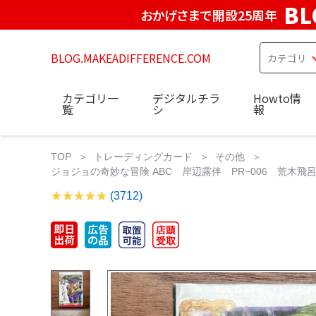
BL
おかげさまで開設25周年
BLOG.MAKEADIFFERENCE.COM
カテゴリ一
デジタルチラ
Howto情
覧
シ
報
TOP
トレーディングカード
その他
ジョジョの奇妙な冒険 ABC 岸辺露伴 PR−006 荒木飛呂
(3712)