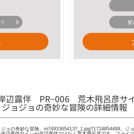
いて
受
る
辺露伴 PR−006 荒木飛呂彦サイン
モ ジョジョの奇妙な冒険の詳細情報
ョの奇妙な冒険。m74933654137_1.jpg?1718854499。
−006岸辺露伴サインが岸辺露伴ではなく荒木飛呂彦です。ファ