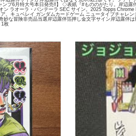
ンプ6月特大号本日発売!!】 ◇表紙『#もののがたり。岸辺
ーラ・パンテーラ SEC サイン。2025 Topps Chrome 
ア。キュベレイ ガンダムカードゲーム ニュータイプチャレン
の奇妙な冒険非売品当選岸辺露伴箔押し金文字サイン岸辺露伴は
 1枚