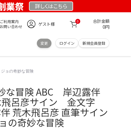
 創業祭
詳しくは
こちら
合計金額
ご利用案内
0
ゲスト様
0円
お問い合わせ
変更
ログイン
新規会員登録
ジョジョの奇妙な冒険
妙な冒険 ABC 岸辺露伴
荒木飛呂彦サイン 金文字
部露伴 荒木飛呂彦 直筆サイン
ジョの奇妙な冒険