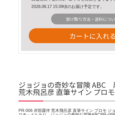
2026.08.17 15:39頃のお届け予定です。
受け取り方法・送料につ
カートに入れ
ジョジョの奇妙な冒険 ABC 岸
荒木飛呂彦 直筆サイン プロ
PR-006 岸部露伴 荒木飛呂彦 直筆サイン プロモ ジョジ
ロモ - メルカリ。ジョジョの奇妙な冒険ABCPR