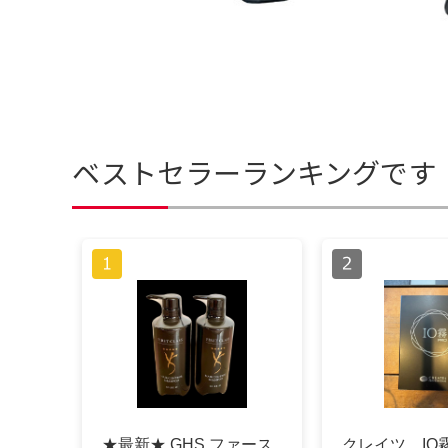
ベストセラーランキングです
★最新★ GHS ファース
クレイツ IO霧