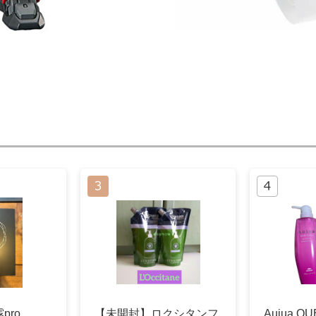
pro
【未開封】ロクシタンフ
Aujua Q