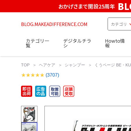
BL
おかげさまで開設25周年
BLOG.MAKEADIFFERENCE.COM
カテゴリ一
デジタルチラ
Howto情
覧
シ
報
TOP
ヘアケア
シャンプー
くうページ BE・K
(3707)