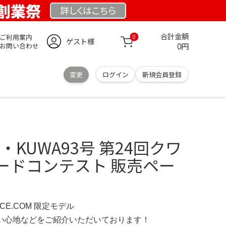
 創業祭
詳しくは
こちら
合計金額
ご利用案内
0
ゲスト様
0円
お問い合わせ
変更
ログイン
新規会員登録
・KUWA93号 第24回クワ
ードコンテスト 販売ペー
NCE.COM 限定モデル
の使い心地などをご紹介いただいております！