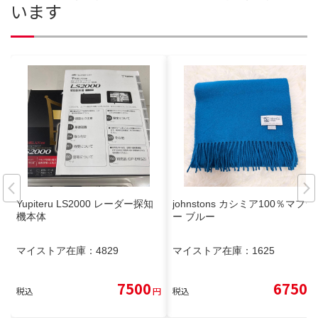
います
Yupiteru LS2000 レーダー探知
johnstons カシミア100％マフラ
機本体
ー ブルー
マイストア在庫：
4829
マイストア在庫：
1625
7500
6750
税込
円
税込
円