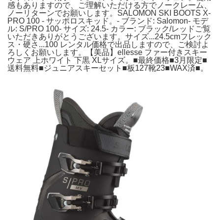
感もありますので、ご理解いただける方でノークレーム、
ノーリターンでお願いします。SALOMON SKI BOOTS X-
PRO 100 - サッポロスキッド。- ブランド: Salomon- モデ
ル: S/PRO 100- サイズ: 24.5- カラー: ブラック/レッドご覧
いただきありがとうございます。サイズ...24.5cmフレック
ス・硬さ...100 レンタル価格で出品しますので、ご検討よ
ろしくお願いします。【美品】ellesse ファー付きスキー
ウェア 上ホワイト 下黒 XLサイズ。■最終価格■3月限定■
送料無料■ジュニアスキーセット■板127靴23■WAX済■。