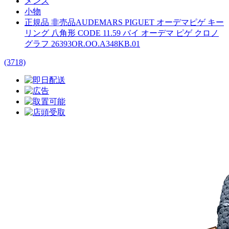
メンズ
小物
正規品 非売品AUDEMARS PIGUET オーデマピゲ キー
リング 八角形 CODE 11.59 バイ オーデマ ピゲ クロノ
グラフ 26393OR.OO.A348KB.01
(3718)